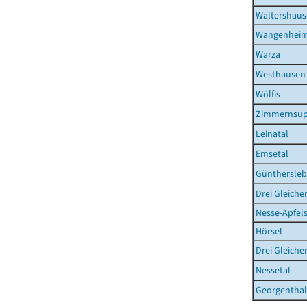
Waltershaus
Wangenhei
Warza
Westhausen
Wölfis
Zimmernsup
Leinatal
Emsetal
Günthersle
Drei Gleiche
Nesse-Apfel
Hörsel
Drei Gleiche
Nessetal
Georgenthal