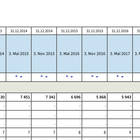
13
31.12.2014
31.12.2014
31.12.2015
31.12.2015
31.12.2016
3
014
3. Mai 2015
3. Nov 2015
3. Mai 2016
3. Nov 2016
3. Mai 2017
3.
530
7 451
7 341
6 696
5 868
5 943
-
-
-
-
-
-
.
.
.
.
.
.
.
.
.
.
.
.
7
7
7
8
8
9