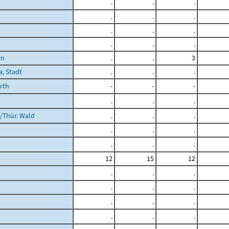
.
.
.
.
.
.
.
.
.
.
.
.
en
.
.
3
a, Stadt
.
.
.
rth
-
-
-
.
.
.
/Thür. Wald
.
.
.
.
.
.
.
.
.
12
15
12
.
.
.
.
.
.
.
.
.
.
.
.