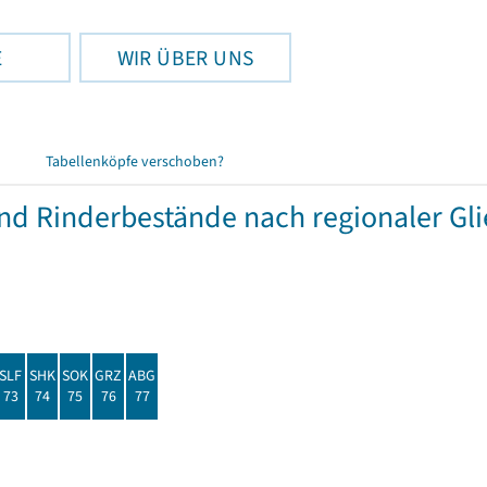
E
WIR ÜBER UNS
Tabellenköpfe verschoben?
und Rinderbestände nach regionaler Gl
SLF
SHK
SOK
GRZ
ABG
73
74
75
76
77