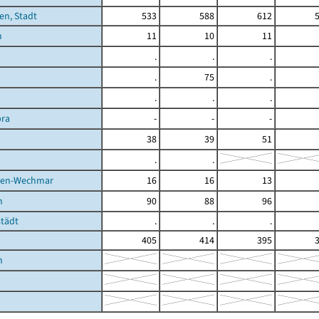
en, Stadt
533
588
612
m
11
10
11
.
.
.
.
75
.
.
.
.
ra
-
-
-
38
39
51
.
.
ben-Wechmar
16
16
13
n
90
88
96
städt
.
.
.
405
414
395
n