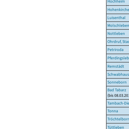
Hochheim
Hohenkirch
Luisenthal
Molschlebe
Nottleben
Ohrdruf, Sta
Petriroda
Pferdingsle
Remstädt
Schwabhaus
Sonneborn
Bad Tabarz
(bis 08.03.2
Tambach-Die
Tonna
Tröchtelbor
Tüttleben