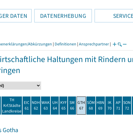
GER DATEN
DATENERHEBUNG
SERVIC
henerklärungen/Abkürzungen
|
Definitionen
|
Ansprechpartner
|
rtschaftliche Haltungen mit Rindern 
ringen
TH
EIC
NDH
WAK
UH
KYF
SM
GTH
SÖM
HBN
IK
AP
SON
t
Krf.Städte
61
62
63
64
65
66
67
68
69
70
71
72
Landkreise
s Gotha