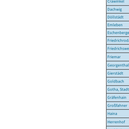
Crawinkel
Dachwig
Döllstädt
Emleben
Eschenberg
Friedrichrod
Friedrichswe
Friemar
Georgenthal
Gierstädt
Goldbach
Gotha, Stadt
Gräfenhain
Großfahner
Haina
Herrenhof