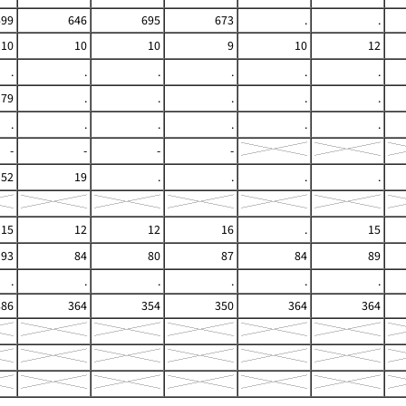
599
646
695
673
.
.
10
10
10
9
10
12
.
.
.
.
.
.
79
.
.
.
.
.
.
.
.
.
.
.
-
-
-
-
52
19
.
.
.
.
15
12
12
16
.
15
93
84
80
87
84
89
.
.
.
.
.
.
386
364
354
350
364
364