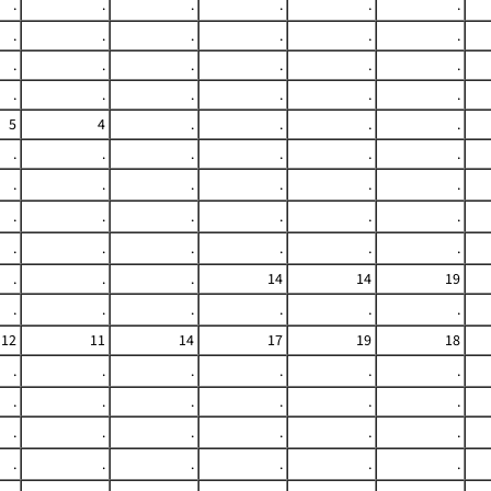
.
.
.
.
.
.
.
.
.
.
.
.
.
.
.
.
.
.
.
.
.
.
.
.
5
4
.
.
.
.
.
.
.
.
.
.
.
.
.
.
.
.
.
.
.
.
.
.
.
.
.
.
.
.
.
.
.
14
14
19
.
.
.
.
.
.
12
11
14
17
19
18
.
.
.
.
.
.
.
.
.
.
.
.
.
.
.
.
.
.
.
.
.
.
.
.