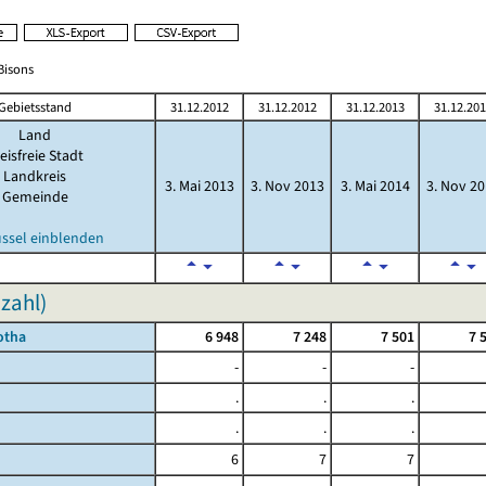
/Bisons
Gebietsstand
31.12.2012
31.12.2012
31.12.2013
31.12.20
Land
eisfreie Stadt
Landkreis
3. Mai 2013
3. Nov 2013
3. Mai 2014
3. Nov 2
Gemeinde
üssel einblenden
zahl)
otha
6 948
7 248
7 501
7 
-
-
-
.
.
.
.
.
.
6
7
7