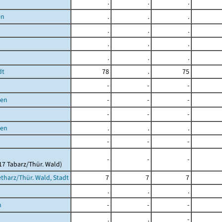
.
.
.
en
.
.
.
.
.
.
n
.
.
.
.
.
.
dt
78
.
75
-
-
-
ben
-
-
-
-
-
-
en
.
.
.
-
-
-
-
-
-
017 Tabarz/Thür. Wald)
tharz/Thür. Wald, Stadt
7
7
7
.
.
.
n
-
-
-
.
.
-