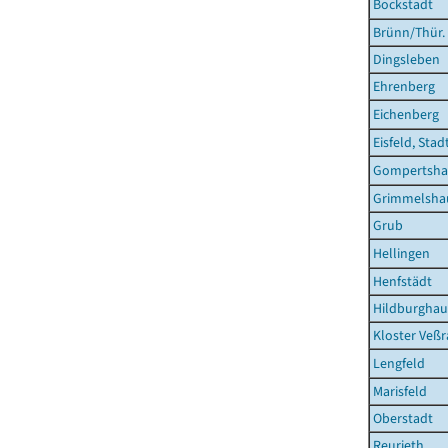
Bockstadt
Brünn/Thür.
Dingsleben
Ehrenberg
Eichenberg
Eisfeld, Stad
Gompertsha
Grimmelsha
Grub
Hellingen
Henfstädt
Hildburghau
Kloster Veßr
Lengfeld
Marisfeld
Oberstadt
Reurieth