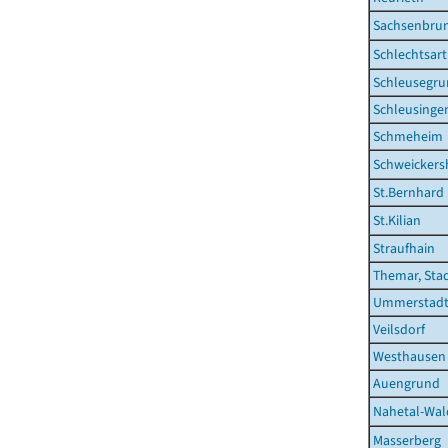
Sachsenbru
Schlechtsart
Schleusegr
Schleusingen
Schmeheim
Schweicker
St.Bernhard
St.Kilian
Straufhain
Themar, Sta
Ummerstadt,
Veilsdorf
Westhausen
Auengrund
Nahetal-Wa
Masserberg