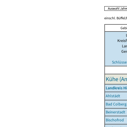
einschl. Büffel
Gebi
Kreisf
La
Ge
Schlüsse
Kühe (An
Landkreis H
Ahlstädt
Bad Colberg
Beinerstadt
Bischofrod