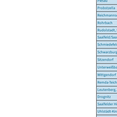
Piesau
Probstzella
Reichmanns
Rohrbach
Rudolstadt, 
Saalfeld/Saa
Schmiedefel
Schwarzbur
Sitzendorf
Unterweißb
Wittgendorf
Remda-Teiche
Leutenberg,
Drognitz
Saalfelder 
Uhlstädt-Kir