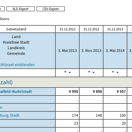
/Bisons
Gebietsstand
31.12.2012
31.12.2012
31.12.2013
Land
Kreisfreie Stadt
Landkreis
3. Mai 2013
3. Nov 2013
3. Mai 2014
3
Gemeinde
chlüssel einblenden
zahl)
aalfeld-Rudolstadt
9 990
9 898
9 957
.
.
.
en
.
.
.
burg, Stadt
174
148
100
23
.
29
-
-
-