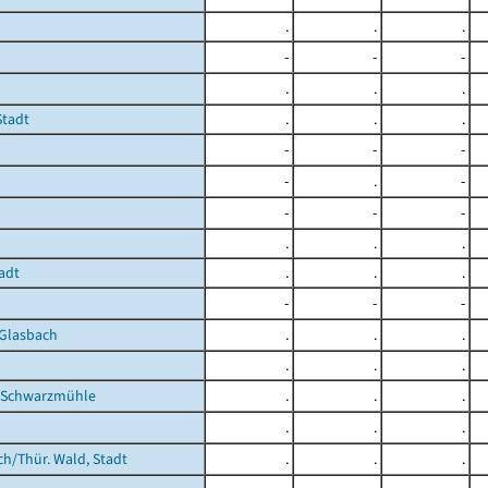
.
.
.
-
-
-
.
.
.
Stadt
.
.
.
-
-
-
-
.
-
-
-
-
.
.
.
adt
.
.
.
-
-
-
Glasbach
.
.
.
.
.
.
-Schwarzmühle
.
.
.
.
.
.
h/Thür. Wald, Stadt
.
.
.