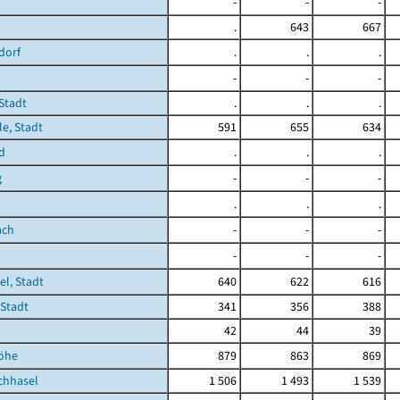
-
-
-
.
643
667
dorf
.
.
.
-
-
-
Stadt
.
.
.
le, Stadt
591
655
634
d
.
.
.
g
-
-
-
.
.
.
ach
-
-
-
-
-
-
l, Stadt
640
622
616
 Stadt
341
356
388
42
44
39
Höhe
879
863
869
chhasel
1 506
1 493
1 539