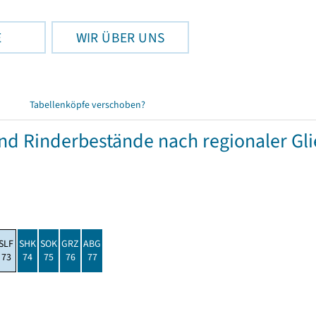
E
WIR ÜBER UNS
Tabellenköpfe verschoben?
und Rinderbestände nach regionaler Gl
SLF
SHK
SOK
GRZ
ABG
73
74
75
76
77