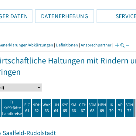
GER DATEN
DATENERHEBUNG
SERVIC
henerklärungen/Abkürzungen
|
Definitionen
|
Ansprechpartner
|
rtschaftliche Haltungen mit Rindern 
ringen
TH
EIC
NDH
WAK
UH
KYF
SM
GTH
SÖM
HBN
IK
AP
SON
t
Krf.Städte
61
62
63
64
65
66
67
68
69
70
71
72
Landkreise
s Saalfeld-Rudolstadt