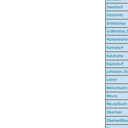
Deesbach
Döschnitz
Dröbischau
Gräfenthal, 
Hohenwarte
Kamsdorf
Katzhütte
Kaulsdorf
Lehesten, St
Lichte
Mellenbach-
Meura
Meuselbach
Oberhain
Oberweißbac