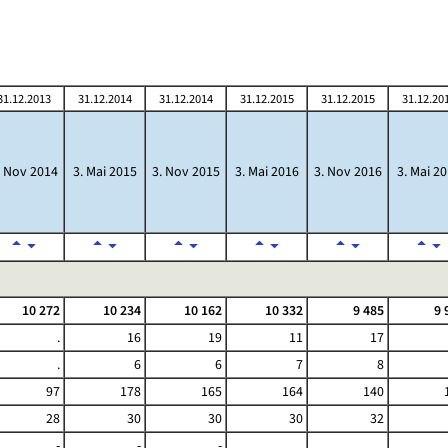
31.12.2013
31.12.2014
31.12.2014
31.12.2015
31.12.2015
31.12.20
. Nov 2014
3. Mai 2015
3. Nov 2015
3. Mai 2016
3. Nov 2016
3. Mai 2
10 272
10 234
10 162
10 332
9 485
9 
.
16
19
11
17
.
6
6
7
8
97
178
165
164
140
28
30
30
30
32
-
-
-
.
.