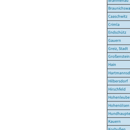
Brahmenau
Braunichswa
Caaschwitz
Crimla
Endschütz
Gauern
Greiz, Stadt
Großenstein
Hain
Hartmannsd
Hilbersdorf
Hirschfeld
Hohenleuben
Hohenölsen
Hundhaupt
Kauern
Korbußen