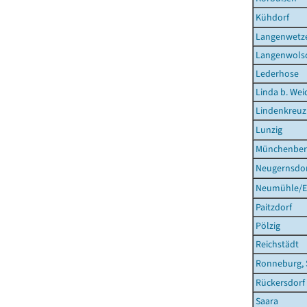
Kühdorf
Langenwetz
Langenwols
Lederhose
Linda b. Wei
Lindenkreuz
Lunzig
Münchenbern
Neugernsdo
Neumühle/El
Paitzdorf
Pölzig
Reichstädt
Ronneburg, 
Rückersdorf
Saara