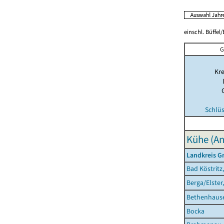
einschl. Büffel
G
Kre
Schlü
Kühe (An
Landkreis Gr
Bad Köstritz
Berga/Elster
Bethenhaus
Bocka