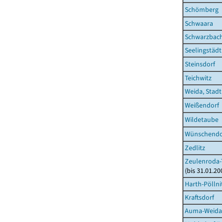
Schömberg
Schwaara
Schwarzbac
Seelingstädt
Steinsdorf
Teichwitz
Weida, Stadt
Weißendorf
Wildetaube
Wünschendor
Zedlitz
Zeulenroda-T
(bis 31.01.2
Harth-Pöllni
Kraftsdorf
Auma-Weidat