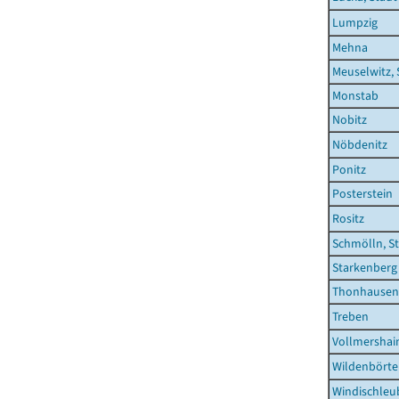
Lumpzig
Mehna
Meuselwitz, 
Monstab
Nobitz
Nöbdenitz
Ponitz
Posterstein
Rositz
Schmölln, S
Starkenberg
Thonhausen
Treben
Vollmershai
Wildenbört
Windischleu