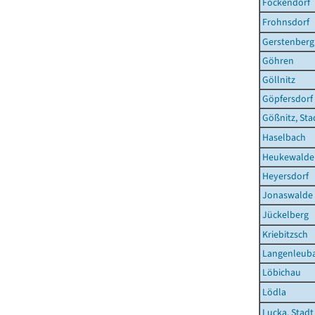
Fockendorf
Frohnsdorf
Gerstenberg
Göhren
Göllnitz
Göpfersdorf
Gößnitz, Sta
Haselbach
Heukewalde
Heyersdorf
Jonaswalde
Jückelberg
Kriebitzsch
Langenleuba
Löbichau
Lödla
Lucka, Stadt