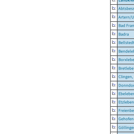
Landkrei
Abtsbes
Artern/U
Bad Fran
Badra
Bellsted
Bendele
Borxleb
Bretleb
Clingen,
Donndor
Ebeleben
Etzleben
Freienbe
Gehofen
Göllinge