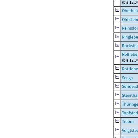
(bis 12.
Oberhel
Oldisleb
Reinsdor
Ringleb
Rockste
Roßleben
(bis 12.
Rottleb
Seega
Sonders
Steintha
Thüring
Topfsted
Trebra
Voigtste