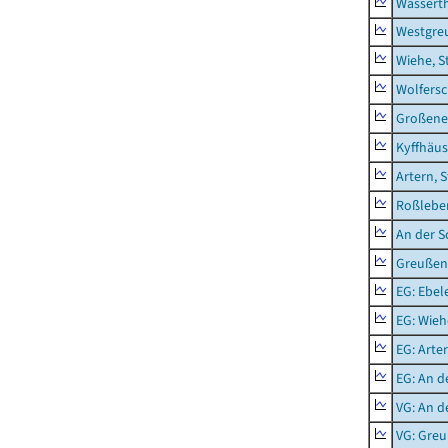
Wassert
Westgre
Wiehe, S
Wolfers
Großeneh
Kyffhäus
Artern, 
Roßleben
An der S
Greußen,
EG: Ebel
EG: Wieh
EG: Arter
EG: An d
VG: An 
VG: Gre