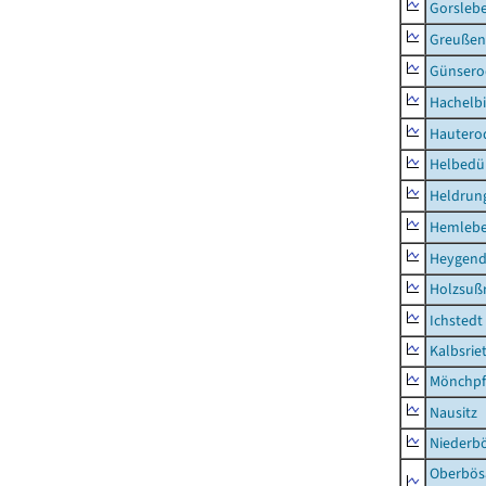
Gorsleb
Greußen,
Günsero
Hachelb
Hautero
Helbedü
Heldrung
Hemleb
Heygend
Holzsuß
Ichstedt
Kalbsrie
Mönchpfi
Nausitz
Niederb
Oberbös