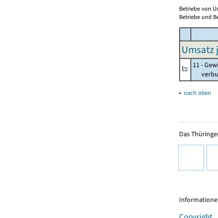
Betriebe von U
Betriebe und Be
Umsatz j
11 - Gew
verbund
▴
nach oben
Das Thüringer
Informationen
Copyright