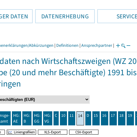
GER DATEN
DATENERHEBUNG
SERVIC
henerklärungen/Abkürzungen
|
Definitionen
|
Ansprechpartner
|
daten nach Wirtschaftszweigen (WZ 20
e (20 und mehr Beschäftigte) 1991 bis
ringen
insge-
HG:
HG:
HG:
HG:
C
10
11
D
15
16
17
18
19
14
samt
AE
B
GG
VG