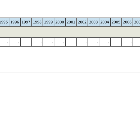
1995
1996
1997
1998
1999
2000
2001
2002
2003
2004
2005
2006
20
.
.
.
.
.
.
.
.
.
.
.
.