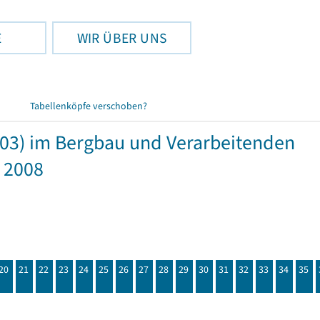
E
WIR ÜBER UNS
Tabellenköpfe verschoben?
03) im Bergbau und Verarbeitenden
 2008
20
21
22
23
24
25
26
27
28
29
30
31
32
33
34
35