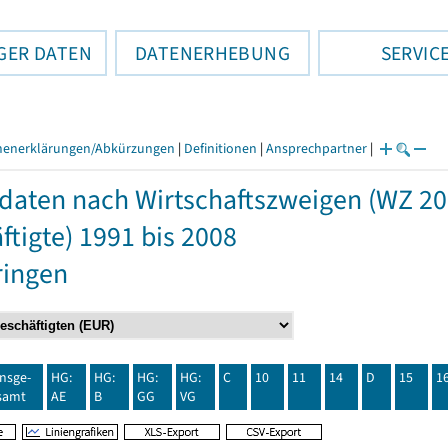
GER DATEN
DATENERHEBUNG
SERVIC
henerklärungen/Abkürzungen
|
Definitionen
|
Ansprechpartner
|
daten nach Wirtschaftszweigen (WZ 2
ftigte) 1991 bis 2008
ringen
insge-
HG:
HG:
HG:
HG:
C
10
11
14
D
15
1
samt
AE
B
GG
VG