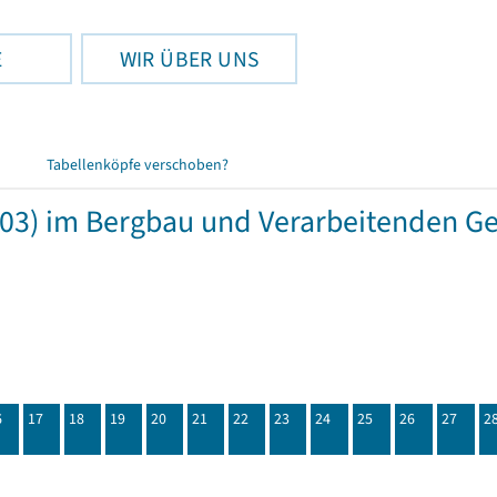
E
WIR ÜBER UNS
Tabellenköpfe verschoben?
003) im Bergbau und Verarbeitenden G
6
17
18
19
20
21
22
23
24
25
26
27
2