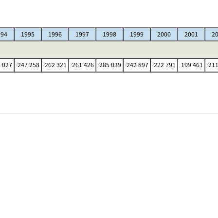
994
1995
1996
1997
1998
1999
2000
2001
2
 027
247 258
262 321
261 426
285 039
242 897
222 791
199 461
211