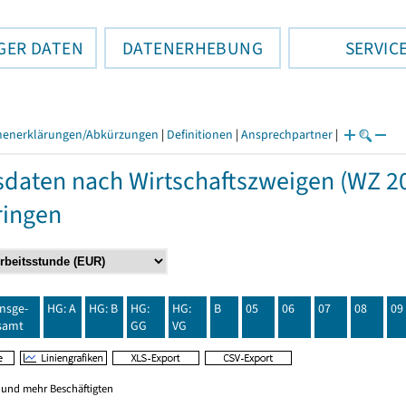
GER DATEN
DATENERHEBUNG
SERVIC
henerklärungen/Abkürzungen
|
Definitionen
|
Ansprechpartner
|
daten nach Wirtschaftszweigen (WZ 20
ringen
insge-
HG: A
HG: B
HG:
HG:
B
05
06
07
08
09
samt
GG
VG
0 und mehr Beschäftigten