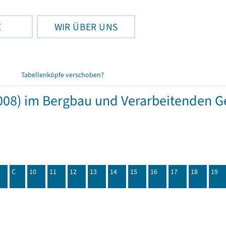
E
WIR ÜBER UNS
Tabellenköpfe verschoben?
08) im Bergbau und Verarbeitenden Ge
C
10
11
12
13
14
15
16
17
18
19