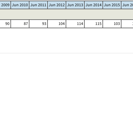
 2009
Jun 2010
Jun 2011
Jun 2012
Jun 2013
Jun 2014
Jun 2015
Jun 2
90
87
93
104
114
115
103