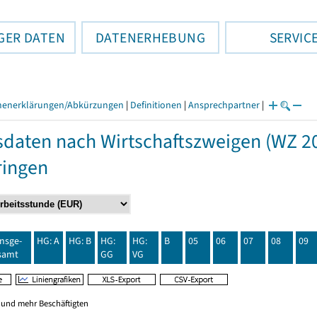
GER DATEN
DATENERHEBUNG
SERVIC
henerklärungen/Abkürzungen
|
Definitionen
|
Ansprechpartner
|
daten nach Wirtschaftszweigen (WZ 20
ringen
insge-
HG: A
HG: B
HG:
HG:
B
05
06
07
08
09
samt
GG
VG
0 und mehr Beschäftigten