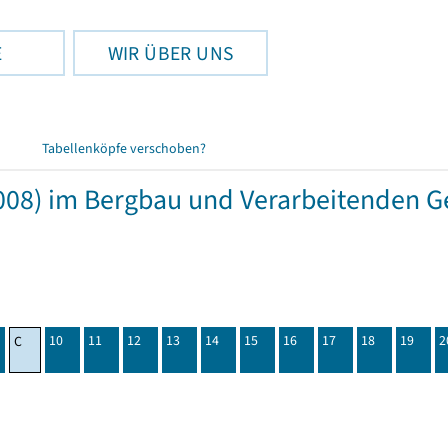
E
WIR ÜBER UNS
Tabellenköpfe verschoben?
08) im Bergbau und Verarbeitenden Ge
10
11
12
13
14
15
16
17
18
19
2
C