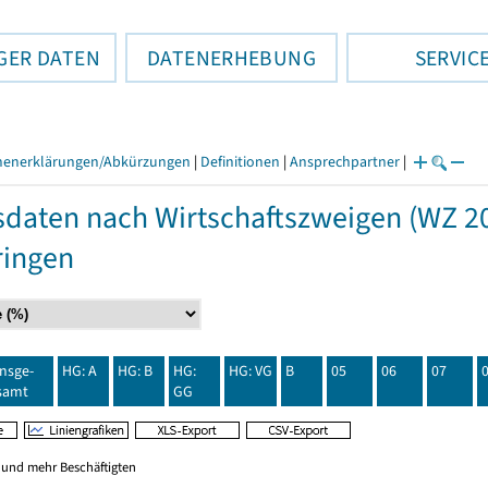
GER DATEN
DATENERHEBUNG
SERVIC
henerklärungen/Abkürzungen
|
Definitionen
|
Ansprechpartner
|
daten nach Wirtschaftszweigen (WZ 20
ringen
insge-
HG: A
HG: B
HG:
HG: VG
B
05
06
07
samt
GG
0 und mehr Beschäftigten