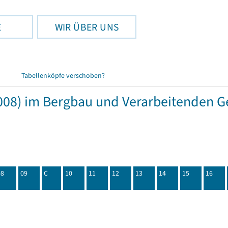
E
WIR ÜBER UNS
Tabellenköpfe verschoben?
08) im Bergbau und Verarbeitenden Ge
08
09
C
10
11
12
13
14
15
16