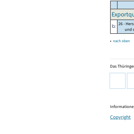
Exportqu
26 - Her
und opt
▴
nach oben
Das Thüringer
Informationen
Copyright