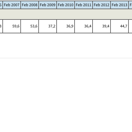
6
Feb 2007
Feb 2008
Feb 2009
Feb 2010
Feb 2011
Feb 2012
Feb 2013
F
8
59,6
53,6
37,2
36,9
36,4
39,4
44,7