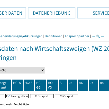
GER DATEN
DATENERHEBUNG
SERVIC
henerklärungen/Abkürzungen
|
Definitionen
|
Ansprechpartner
|
daten nach Wirtschaftszweigen (WZ 20
ringen
insge-
HG: A
HG: B
HG:
HG:
B
05
06
07
08
samt
GG
VG
0 und mehr Beschäftigten