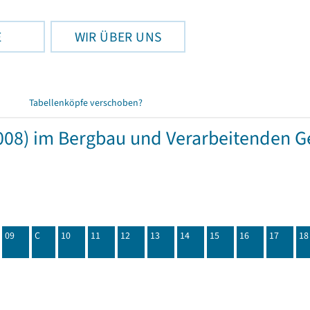
E
WIR ÜBER UNS
Tabellenköpfe verschoben?
08) im Bergbau und Verarbeitenden Ge
09
C
10
11
12
13
14
15
16
17
18