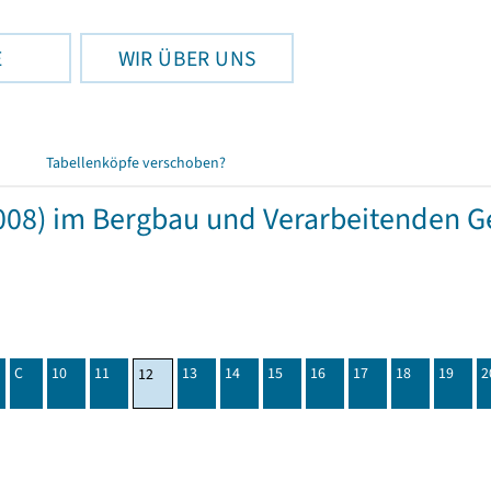
E
WIR ÜBER UNS
Tabellenköpfe verschoben?
08) im Bergbau und Verarbeitenden Ge
C
10
11
13
14
15
16
17
18
19
2
12