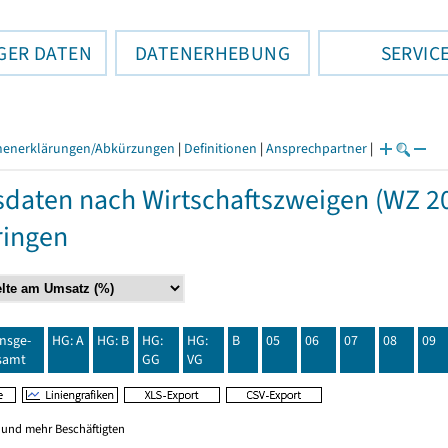
GER DATEN
DATENERHEBUNG
SERVIC
henerklärungen/Abkürzungen
|
Definitionen
|
Ansprechpartner
|
daten nach Wirtschaftszweigen (WZ 20
ringen
insge-
HG: A
HG: B
HG:
HG:
B
05
06
07
08
09
samt
GG
VG
0 und mehr Beschäftigten