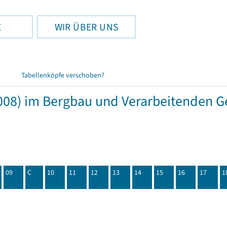
E
WIR ÜBER UNS
Tabellenköpfe verschoben?
08) im Bergbau und Verarbeitenden Ge
09
C
10
11
12
13
14
15
16
17
1