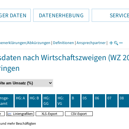
GER DATEN
DATENERHEBUNG
SERVIC
henerklärungen/Abkürzungen
|
Definitionen
|
Ansprechpartner
|
daten nach Wirtschaftszweigen (WZ 20
ringen
insge-
HG: A
HG: B
HG:
HG:
B
05
06
07
08
samt
GG
VG
0 und mehr Beschäftigten