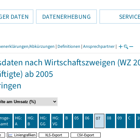
GER DATEN
DATENERHEBUNG
SERVIC
henerklärungen/Abkürzungen
|
Definitionen
|
Ansprechpartner
|
daten nach Wirtschaftszweigen (WZ 2
ftigte) ab 2005
ringen
insge-
HG:
HG:
HG:
HG:
B
05
06
08
09
C
1
07
samt
A
B
GG
VG