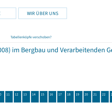
E
WIR ÜBER UNS
Tabellenköpfe verschoben?
008) im Bergbau und Verarbeitenden 
0
11
12
13
14
15
16
17
18
19
20
21
22