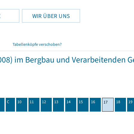
E
WIR ÜBER UNS
Tabellenköpfe verschoben?
08) im Bergbau und Verarbeitenden Ge
C
10
11
12
13
14
15
16
18
19
17