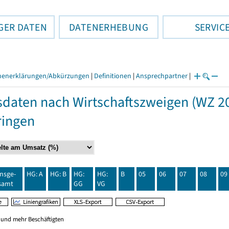
GER DATEN
DATENERHEBUNG
SERVIC
henerklärungen/Abkürzungen
|
Definitionen
|
Ansprechpartner
|
daten nach Wirtschaftszweigen (WZ 20
ringen
insge-
HG: A
HG: B
HG:
HG:
B
05
06
07
08
09
samt
GG
VG
0 und mehr Beschäftigten