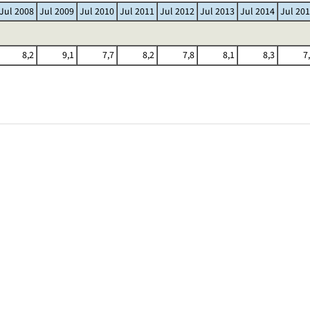
Jul 2008
Jul 2009
Jul 2010
Jul 2011
Jul 2012
Jul 2013
Jul 2014
Jul 20
8,2
9,1
7,7
8,2
7,8
8,1
8,3
7