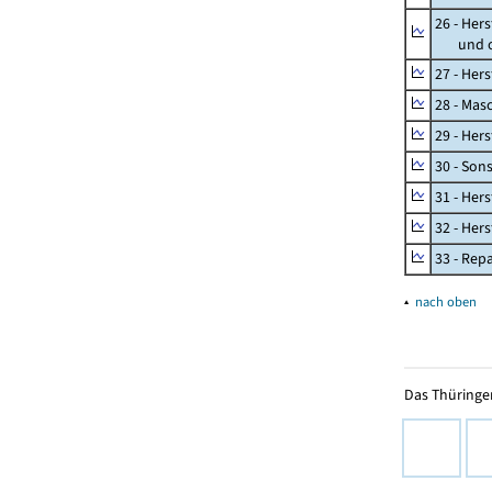
26 - Her
und opt
27 - Her
28 - Mas
29 - Her
30 - Son
31 - Her
32 - Her
33 - Rep
▴
nach oben
Das Thüringer