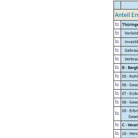
Anteil E
Thüring
Vorleis
Investi
Gebrauc
Verbrau
B - Ber
05 - Koh
06 - Gew
07 - Erz
08 - Gew
09 - Erb
Gewinnu
C - Vera
10 - Her