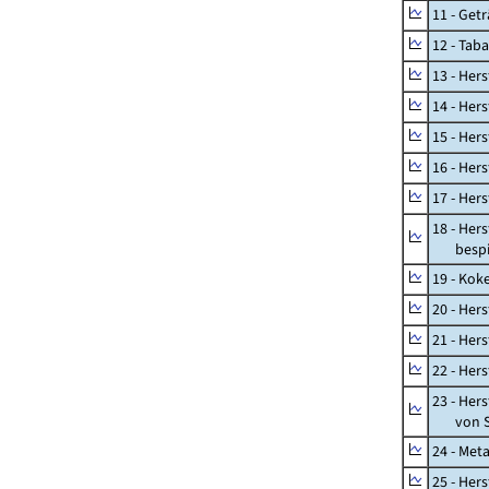
11 - Get
12 - Tab
13 - Hers
14 - Her
15 - Her
16 - Her
17 - Her
18 - Her
bespiel
19 - Kok
20 - Her
21 - Her
22 - Her
23 - Her
von St
24 - Met
25 - Her