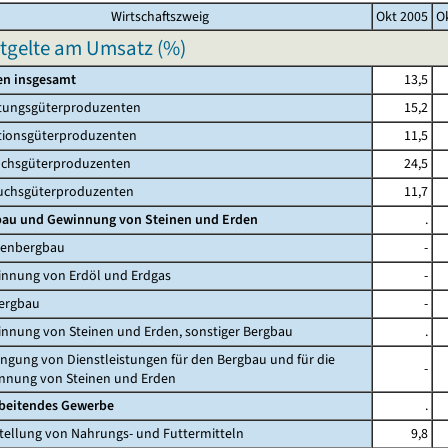
Wirtschaftszweig
Okt 2005
O
ntgelte am Umsatz (%)
en insgesamt
13,5
tungsgüterproduzenten
15,2
tionsgüterproduzenten
11,5
hsgüterproduzenten
24,5
chsgüterproduzenten
11,7
gbau und Gewinnung von Steinen und Erden
.
lenbergbau
-
innung von Erdöl und Erdgas
-
bergbau
-
innung von Steinen und Erden, sonstiger Bergbau
.
ringung von Dienstleistungen für den Bergbau und für die
-
ng von Steinen und Erden
rbeitendes Gewerbe
.
stellung von Nahrungs- und Futtermitteln
9,8