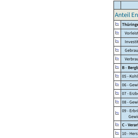
Anteil E
Thüring
Vorleis
Investi
Gebrauc
Verbrau
B - Ber
05 - Koh
06 - Gew
07 - Erz
08 - Gew
09 - Erb
Gewinnu
C - Vera
10 - Her