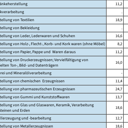
ränkeherstellung
11,2
akverarbeitung
.
tellung von Textilien
18,9
stellung von Bekleidung
.
stellung von Leder, Lederwaren und Schuhen
16,6
stellung von Holz-, Flecht-, Korb- und Kork waren (ohne Möbel)
8,2
stellung von Papier, Pappe und Waren daraus
11,2
stellung von Druckerzeugnissen; Vervielfältigung von
16,0
ten Ton-, Bild- und Datenträgern
erei und Mineralölverarbeitung
-
stellung von chemischen Erzeugnissen
11,4
stellung von pharmazeutischen Erzeugnissen
24,7
stellung von Gummi und Kunststoffwaren
13,7
stellung von Glas und Glaswaren, Keramik, Verarbeitung
18,6
einen und Erden
allerzeugung und -bearbeitung
12,7
stellung von Metallerzeugnissen
18,6