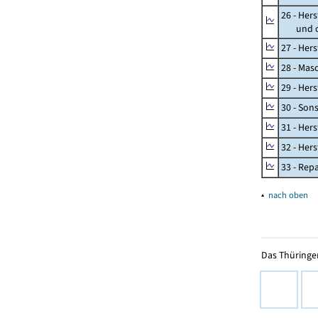
26 - Her
und opt
27 - Her
28 - Mas
29 - Her
30 - Son
31 - Her
32 - Her
33 - Rep
▴
nach oben
Das Thüringer