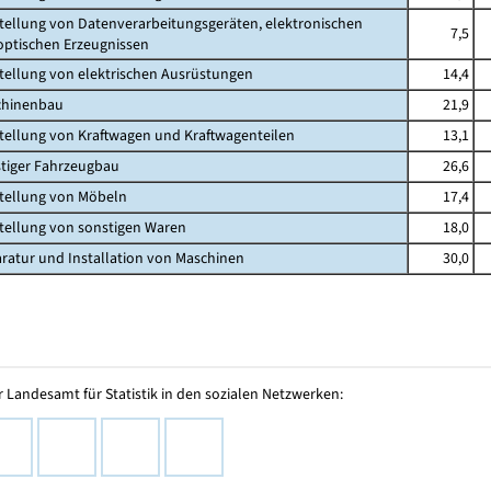
stellung von Datenverarbeitungsgeräten, elektronischen
7,5
ischen Erzeugnissen
stellung von elektrischen Ausrüstungen
14,4
chinenbau
21,9
stellung von Kraftwagen und Kraftwagenteilen
13,1
stiger Fahrzeugbau
26,6
stellung von Möbeln
17,4
stellung von sonstigen Waren
18,0
aratur und Installation von Maschinen
30,0
 Landesamt für Statistik in den sozialen Netzwerken: