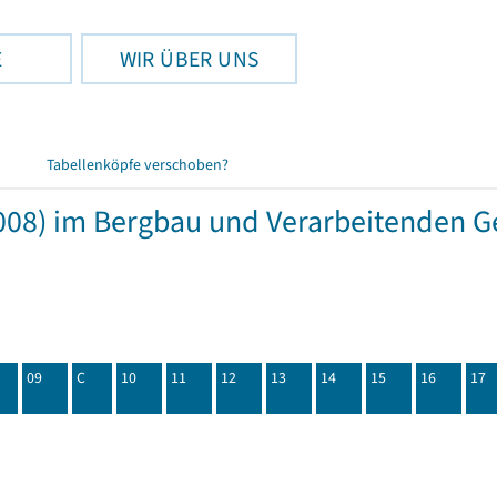
E
WIR ÜBER UNS
Tabellenköpfe verschoben?
08) im Bergbau und Verarbeitenden Ge
09
C
10
11
12
13
14
15
16
17