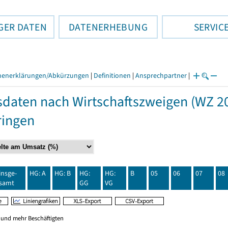
GER DATEN
DATENERHEBUNG
SERVIC
henerklärungen/Abkürzungen
|
Definitionen
|
Ansprechpartner
|
daten nach Wirtschaftszweigen (WZ 20
ringen
insge-
HG: A
HG: B
HG:
HG:
B
05
06
07
08
samt
GG
VG
0 und mehr Beschäftigten