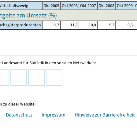
irtschaftszweig
Okt 2005
Okt 2006
Okt 2007
Okt 2008
Okt 2009
ntgelte am Umsatz (%)
chsgüterproduzenten
11,7
11,3
10,0
9,2
9,6
 Landesamt für Statistik in den sozialen Netzwerken:
 zu dieser Website:
Datenschutz
Impressum
Hinweise zur Barrierefreiheit