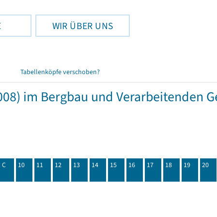
E
WIR ÜBER UNS
Tabellenköpfe verschoben?
08) im Bergbau und Verarbeitenden Ge
C
10
11
12
13
14
15
16
17
18
19
20