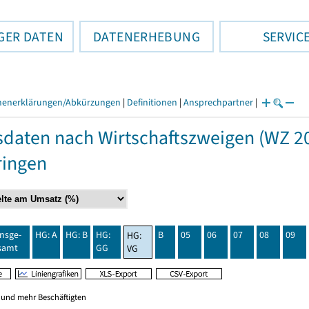
GER DATEN
DATENERHEBUNG
SERVIC
henerklärungen/Abkürzungen
|
Definitionen
|
Ansprechpartner
|
daten nach Wirtschaftszweigen (WZ 20
ringen
insge-
HG: A
HG: B
HG:
B
05
06
07
08
09
HG:
samt
GG
VG
0 und mehr Beschäftigten