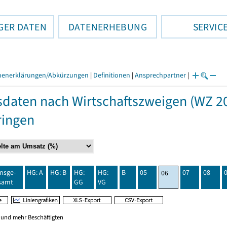
GER DATEN
DATENERHEBUNG
SERVIC
henerklärungen/Abkürzungen
|
Definitionen
|
Ansprechpartner
|
daten nach Wirtschaftszweigen (WZ 20
ringen
insge-
HG: A
HG: B
HG:
HG:
B
05
07
08
06
samt
GG
VG
0 und mehr Beschäftigten