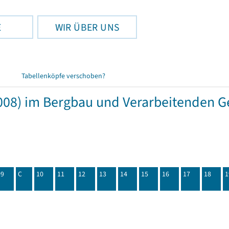
E
WIR ÜBER UNS
Tabellenköpfe verschoben?
08) im Bergbau und Verarbeitenden Ge
09
C
10
11
12
13
14
15
16
17
18
1