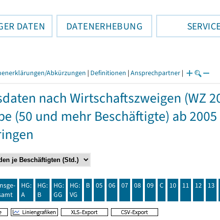
GER DATEN
DATENERHEBUNG
SERVIC
henerklärungen/Abkürzungen
|
Definitionen
|
Ansprechpartner
|
daten nach Wirtschaftszweigen (WZ 2
e (50 und mehr Beschäftigte) ab 2005
ringen
insge-
HG:
HG:
HG:
HG:
B
05
06
07
08
09
C
10
11
12
13
samt
A
B
GG
VG