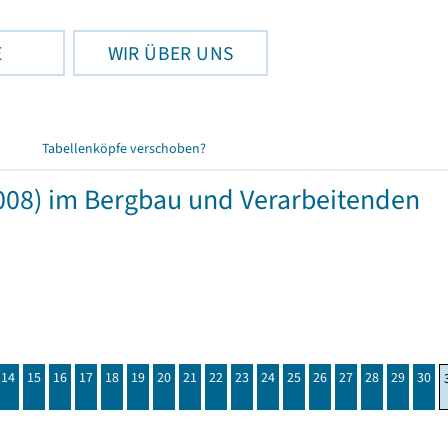
E
WIR ÜBER UNS
Tabellenköpfe verschoben?
008) im Bergbau und Verarbeitenden
14
15
16
17
18
19
20
21
22
23
24
25
26
27
28
29
30