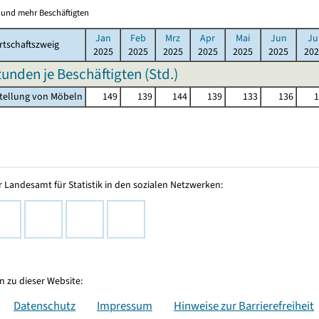
0 und mehr Beschäftigten
Jan
Feb
Mrz
Apr
Mai
Jun
Ju
rtschaftszweig
2025
2025
2025
2025
2025
2025
202
tunden je Beschäftigten (Std.)
stellung von Möbeln
149
139
144
139
133
136
1
 Landesamt für Statistik in den sozialen Netzwerken:
 zu dieser Website:
Datenschutz
Impressum
Hinweise zur Barrierefreiheit