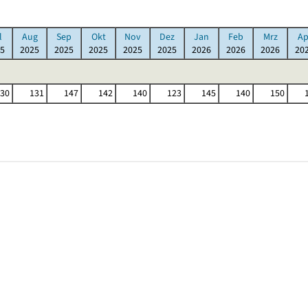
l
Aug
Sep
Okt
Nov
Dez
Jan
Feb
Mrz
Ap
5
2025
2025
2025
2025
2025
2026
2026
2026
20
30
131
147
142
140
123
145
140
150