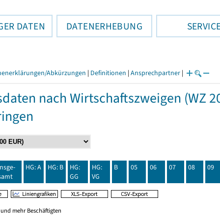
GER DATEN
DATENERHEBUNG
SERVIC
henerklärungen/Abkürzungen
|
Definitionen
|
Ansprechpartner
|
daten nach Wirtschaftszweigen (WZ 20
ringen
insge-
HG: A
HG: B
HG:
HG:
B
05
06
07
08
09
samt
GG
VG
0 und mehr Beschäftigten