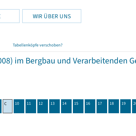
E
WIR ÜBER UNS
Tabellenköpfe verschoben?
08) im Bergbau und Verarbeitenden Ge
10
11
12
13
14
15
16
17
18
19
2
C