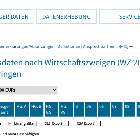
GER DATEN
DATENERHEBUNG
SERVIC
henerklärungen/Abkürzungen
|
Definitionen
|
Ansprechpartner
|
daten nach Wirtschaftszweigen (WZ 20
ringen
insge-
HG: A
HG: B
HG:
HG:
B
05
06
07
08
0
samt
GG
VG
0 und mehr Beschäftigten