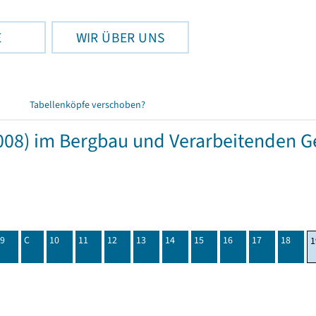
E
WIR ÜBER UNS
Tabellenköpfe verschoben?
08) im Bergbau und Verarbeitenden Ge
9
C
10
11
12
13
14
15
16
17
18
1