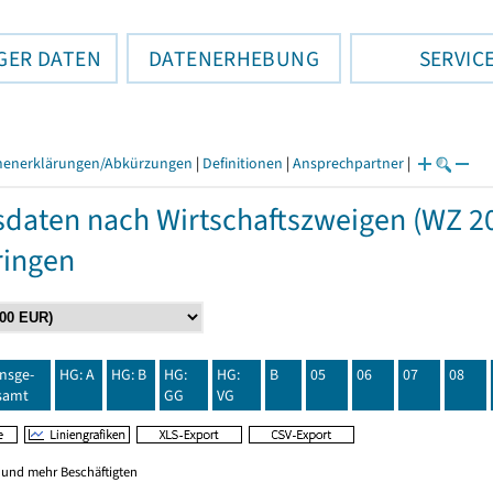
GER DATEN
DATENERHEBUNG
SERVIC
henerklärungen/Abkürzungen
|
Definitionen
|
Ansprechpartner
|
daten nach Wirtschaftszweigen (WZ 20
ringen
insge-
HG: A
HG: B
HG:
HG:
B
05
06
07
08
samt
GG
VG
0 und mehr Beschäftigten