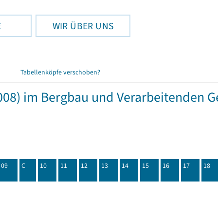
E
WIR ÜBER UNS
Tabellenköpfe verschoben?
08) im Bergbau und Verarbeitenden Ge
09
C
10
11
12
13
14
15
16
17
18