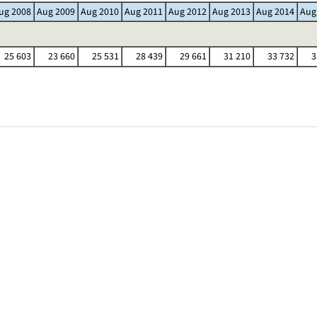
ug 2008
Aug 2009
Aug 2010
Aug 2011
Aug 2012
Aug 2013
Aug 2014
Aug
25 603
23 660
25 531
28 439
29 661
31 210
33 732
3