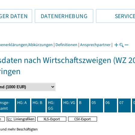
GER DATEN
DATENERHEBUNG
SERVIC
henerklärungen/Abkürzungen
|
Definitionen
|
Ansprechpartner
|
daten nach Wirtschaftszweigen (WZ 20
ringen
insge-
HG: A
HG: B
HG:
HG: VG
B
05
06
07
samt
GG
0 und mehr Beschäftigten