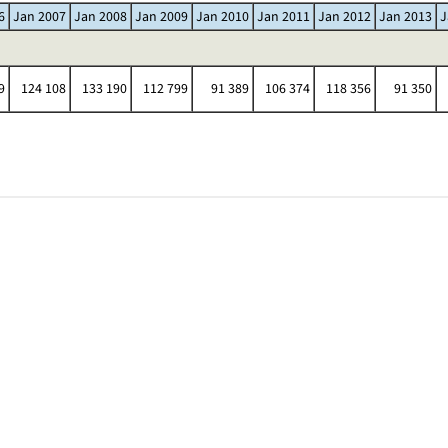
6
Jan 2007
Jan 2008
Jan 2009
Jan 2010
Jan 2011
Jan 2012
Jan 2013
J
9
124 108
133 190
112 799
91 389
106 374
118 356
91 350