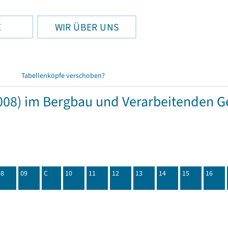
E
WIR ÜBER UNS
Tabellenköpfe verschoben?
08) im Bergbau und Verarbeitenden Ge
08
09
C
10
11
12
13
14
15
16