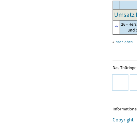
Umsatz I
26 - Her
und opt
▴
nach oben
Das Thüringer
Informationen
Copyright