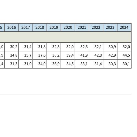
5
2016
2017
2018
2019
2020
2021
2022
2023
2024
,0
30,2
31,4
31,8
32,3
32,0
32,3
32,1
30,9
32,0
,9
34,8
35,7
37,6
38,2
39,4
41,9
42,8
42,9
44,5
,4
31,3
31,0
34,0
36,9
34,5
33,1
31,4
30,3
30,1