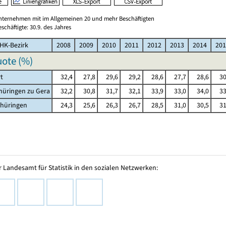
nternehmen mit im Allgemeinen 20 und mehr Beschäftigten
schäftigte: 30.9. des Jahres
HK-Bezirk
2008
2009
2010
2011
2012
2013
2014
201
ote (%)
rt
32,4
27,8
29,6
29,2
28,6
27,7
28,6
30
hüringen zu Gera
32,2
30,8
31,7
32,1
33,9
33,0
34,0
33
thüringen
24,3
25,6
26,3
26,7
28,5
31,0
30,5
31
 Landesamt für Statistik in den sozialen Netzwerken: