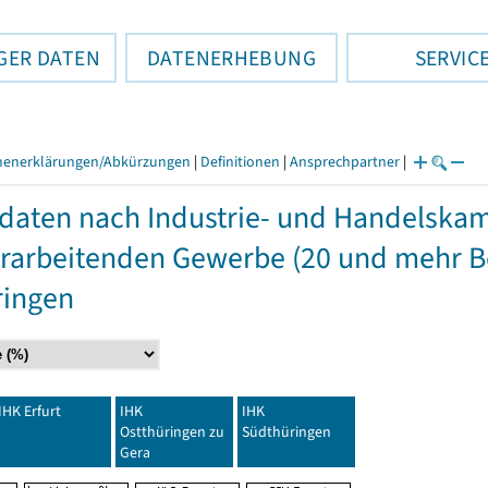
GER DATEN
DATENERHEBUNG
SERVIC
henerklärungen/Abkürzungen
|
Definitionen
|
Ansprechpartner
|
daten nach Industrie- und Handelska
rarbeitenden Gewerbe (20 und mehr Be
ringen
IHK Erfurt
IHK
IHK
Ostthüringen zu
Südthüringen
Gera