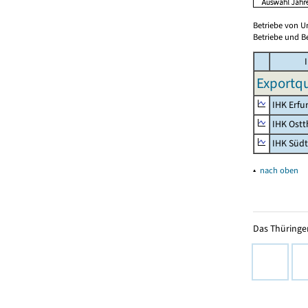
Betriebe von U
Betriebe und Be
I
Exportqu
IHK Erfu
IHK Ostt
IHK Süd
▴
nach oben
Das Thüringer