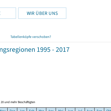
E
WIR ÜBER UNS
Tabellenköpfe verschoben?
gsregionen 1995 - 2017
 20 und mehr Beschäftigten
Nov
Dez
Jan
Feb
Mrz
Apr
Mai
Jun
Jul
Aug
Sep
Ok