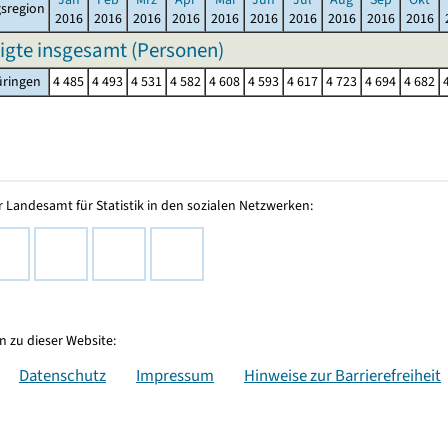
sregion
2016
2016
2016
2016
2016
2016
2016
2016
2016
2016
igte insgesamt (Personen)
üringen
4 485
4 493
4 531
4 582
4 608
4 593
4 617
4 723
4 694
4 682
 Landesamt für Statistik in den sozialen Netzwerken:
 zu dieser Website:
Datenschutz
Impressum
Hinweise zur Barrierefreiheit