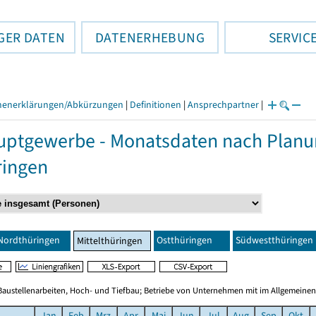
GER DATEN
DATENERHEBUNG
SERVIC
henerklärungen/Abkürzungen
|
Definitionen
|
Ansprechpartner
|
ptgewerbe - Monatsdaten nach Planun
ringen
Nordthüringen
Ostthüringen
Südwestthüringen
Mittelthüringen
Baustellenarbeiten, Hoch- und Tiefbau; Betriebe von Unternehmen mit im Allgemeinen
Jan
Feb
Mrz
Apr
Mai
Jun
Jul
Aug
Sep
Okt