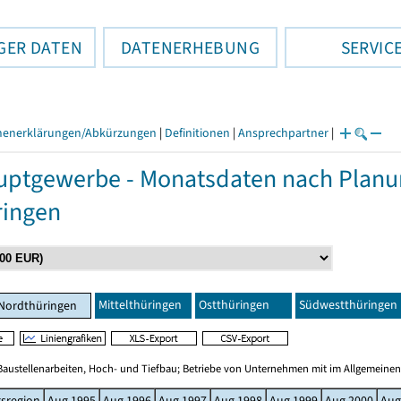
GER DATEN
DATENERHEBUNG
SERVIC
henerklärungen/Abkürzungen
|
Definitionen
|
Ansprechpartner
|
ptgewerbe - Monatsdaten nach Planun
ringen
Mittelthüringen
Ostthüringen
Südwestthüringen
Nordthüringen
Baustellenarbeiten, Hoch- und Tiefbau; Betriebe von Unternehmen mit im Allgemeinen
sregion
Aug 1995
Aug 1996
Aug 1997
Aug 1998
Aug 1999
Aug 2000
Aug