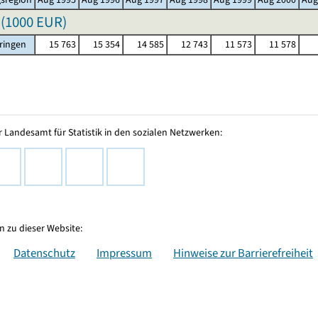
(
1000 EUR
)
ringen
15 763
15 354
14 585
12 743
11 573
11 578
 Landesamt für Statistik in den sozialen Netzwerken:
 zu dieser Website:
Datenschutz
Impressum
Hinweise zur Barrierefreiheit