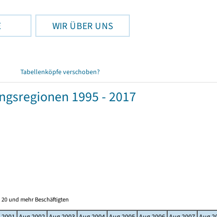
E
WIR ÜBER UNS
Tabellenköpfe verschoben?
gsregionen 1995 - 2017
 20 und mehr Beschäftigten
 2001
Aug 2002
Aug 2003
Aug 2004
Aug 2005
Aug 2006
Aug 2007
Aug 2