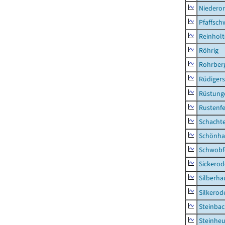
Niederor
Pfaffsc
Reinhol
Röhrig
Rohrber
Rüdiger
Rüstung
Rustenf
Schacht
Schönha
Schwobf
Sickerod
Silberha
Silkerod
Steinba
Steinhe