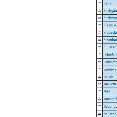
Kella
Kirchga
Kirchwor
Kleinbart
Kreuzeb
Kromba
Küllsted
Leinefel
Lentero
Lindewe
Lutter
Mackenr
Marth
Martinfe
Neuendo
Neustad