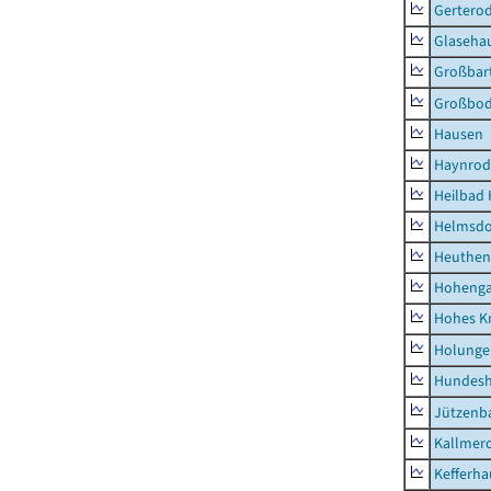
Gertero
Glaseha
Großbart
Großbo
Hausen
Haynrod
Heilbad 
Helmsdo
Heuthen
Hoheng
Hohes K
Holunge
Hundes
Jützenb
Kallmer
Kefferh