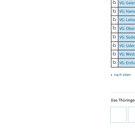
VG: Geis
VG: Hans
VG: Lein
VG: Obe
VG: Süde
VG: Uder
VG: West
VG: Ers
▴
nach oben
Das Thüringer