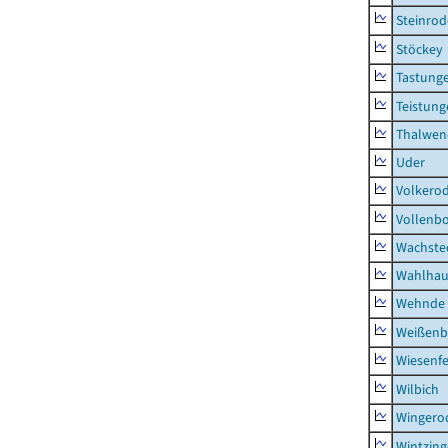
Steinrod
Stöckey
Tastung
Teistung
Thalwen
Uder
Volkero
Vollenb
Wachste
Wahlhau
Wehnde
Weißenb
Wiesenfe
Wilbich
Wingero
Wintzin