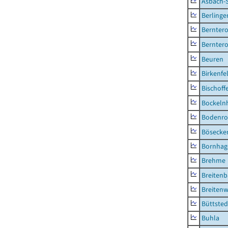
Asbach-
Berlinge
Berntero
Berntero
Beuren
Birkenfe
Bischoff
Bockeln
Bodenro
Bösecke
Bornhag
Brehme
Breiten
Breitenw
Büttsted
Buhla