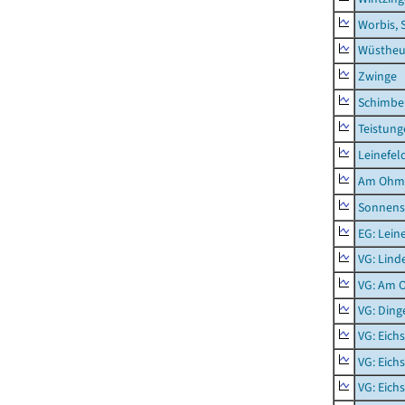
Worbis, 
Wüstheu
Zwinge
Schimbe
Teistung
Leinefel
Am Ohm
Sonnens
EG: Lein
VG: Lind
VG: Am 
VG: Ding
VG: Eich
VG: Eich
VG: Eich