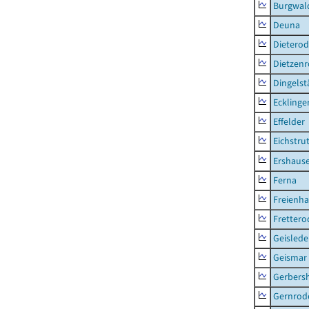
Burgwal
Deuna
Dietero
Dietzen
Dingelst
Ecklinge
Effelder
Eichstru
Ershaus
Ferna
Freienh
Frettero
Geisled
Geismar
Gerbers
Gernrod