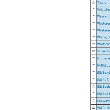
Trebra
Voigtste
Wassert
Westere
Westgre
Wiehe, S
Wolfers
Schernb
Großeneh
Kyffhäus
EG: Sond
EG: Roßl
EG: Ebel
EG: Bad 
EG: Wieh
VG: An 