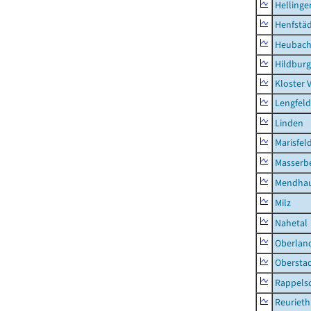
Hellinge
Henfstä
Heubac
Hildburg
Kloster 
Lengfeld
Linden
Marisfel
Masserb
Mendha
Milz
Nahetal
Oberlan
Obersta
Rappels
Reurieth