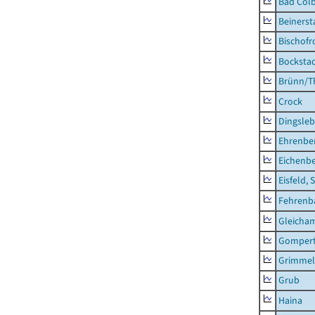
Bad Colb
Beinerst
Bischofr
Bocksta
Brünn/T
Crock
Dingsle
Ehrenbe
Eichenb
Eisfeld, 
Fehrenb
Gleicha
Gompert
Grimmel
Grub
Haina