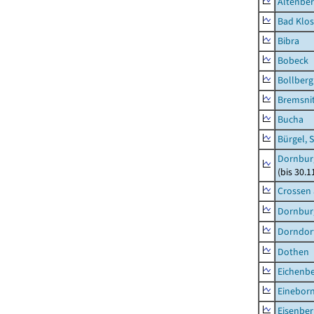
Altenbe
Bad Klos
Bibra
Bobeck
Bollberg
Bremsni
Bucha
Bürgel, 
Dornbur
(bis 30.
Crossen 
Dornburg
Dorndorf
Dothen
Eichenb
Einebor
Eisenber