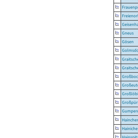
Frauenpr
Freienor
Geisenh
Gneus
Gösen
Golmsdo
Graitsch
Graitsch
Großboc
Großeut
Großlöb
Großpür
Gumper
Hainche
Hainich
Hainspit