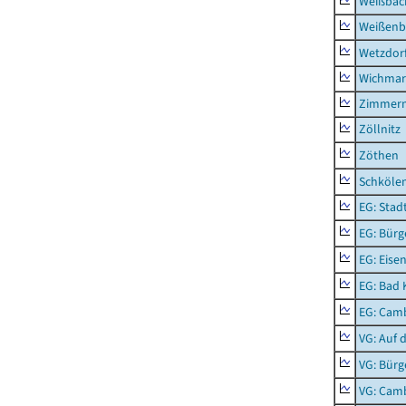
Weißbac
Weißenb
Wetzdor
Wichmar
Zimmer
Zöllnitz
Zöthen
Schkölen
EG: Stad
EG: Bürg
EG: Eise
EG: Bad 
EG: Camb
VG: Auf 
VG: Bürg
VG: Cam