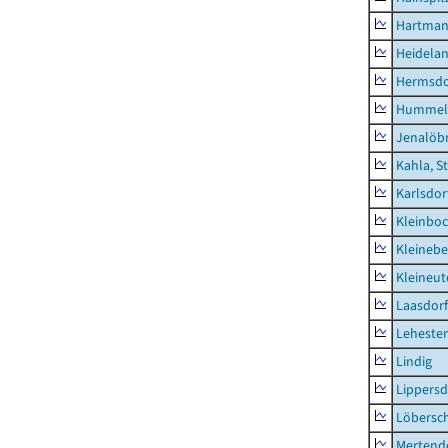
Hartman
Heidela
Hermsdor
Hummel
Jenalöbn
Kahla, S
Karlsdor
Kleinbo
Kleinebe
Kleineut
Laasdorf
Leheste
Lindig
Lippers
Löbersc
Mertend