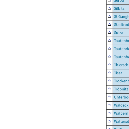
Serba
Silbitz
St.Gangl
Stadtrod
Sulza
Tautenb
Tautend
Tautenh
Thiersch
Tissa
Trocken
Tröbnitz
Unterbo
Waldeck
Walpern
Waltersd