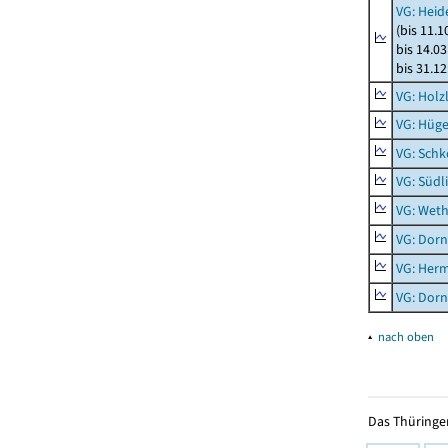
VG: Heid
(bis 11.
bis 14.03
bis 31.1
VG: Holz
VG: Hüge
VG: Schk
VG: Südl
VG: Weth
VG: Dor
VG: Her
VG: Dor
▴
nach oben
Das Thüringer