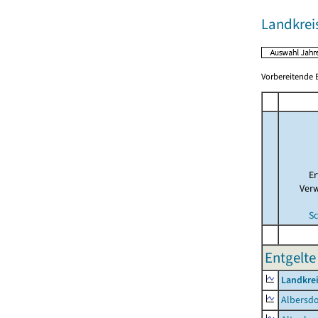
Landkrei
Vorbereitende B
E
Ver
Sc
Entgelte 
Landkrei
Albersdo