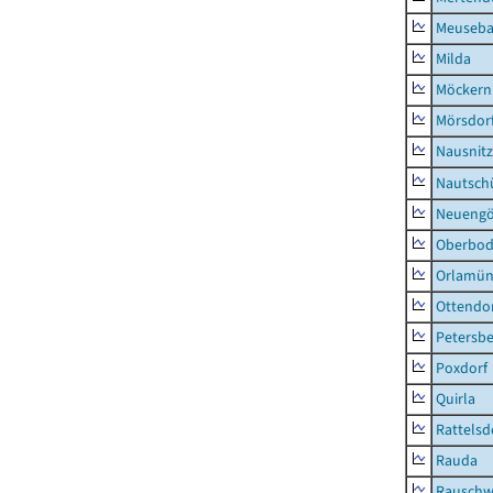
Meuseb
Milda
Möckern
Mörsdor
Nausnitz
Nautsch
Neueng
Oberbod
Orlamün
Ottendo
Petersbe
Poxdorf
Quirla
Rattelsd
Rauda
Rauschw