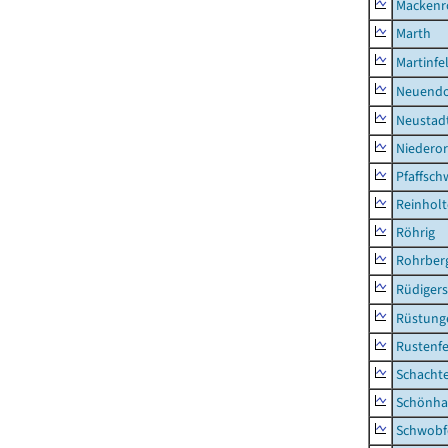
Mackenr
Marth
Martinfe
Neuendo
Neustad
Niederor
Pfaffsc
Reinhol
Röhrig
Rohrber
Rüdiger
Rüstung
Rustenf
Schacht
Schönha
Schwobf