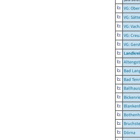
VG: Ober
VG: Sätt
VG: Vach
VG: Creu
VG: Ger
Landkrei
Altengot
Bad Lang
Bad Tenn
Ballhau
Bickenri
Blanken
Bothenh
Bruchst
Dörna