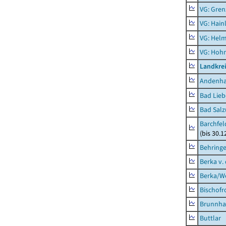
VG: Gren
VG: Hainl
VG: Helm
VG: Hoh
Landkrei
Andenh
Bad Lieb
Bad Salz
Barchfe
(bis 30.1
Behring
Berka v. 
Berka/We
Bischofr
Brunnha
Buttlar