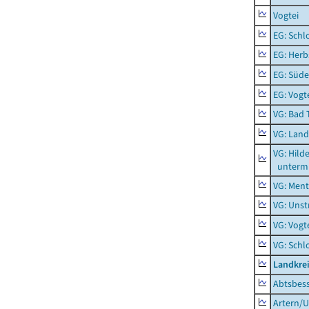
Vogtei
EG: Schl
EG: Herb
EG: Süde
EG: Vogt
VG: Bad 
VG: Lan
VG: Hil
unterm 
VG: Men
VG: Unst
VG: Vogt
VG: Schl
Landkrei
Abtsbes
Artern/U