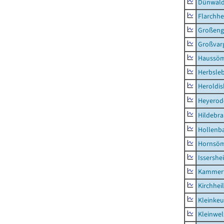
Dünwal
Flarchh
Großeng
Großvar
Haussö
Herbsle
Heroldi
Heyerod
Hildebr
Hollenb
Hornsö
Issershe
Kammerf
Kirchhei
Kleinkeu
Kleinwe