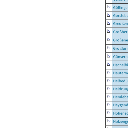
Göllinge
Gorsleb
Greußen,
Großber
Großeneh
Großfur
Günsero
Hachelb
Hautero
Helbedü
Heldrung
Hemleb
Heygend
Hohene
Holzeng