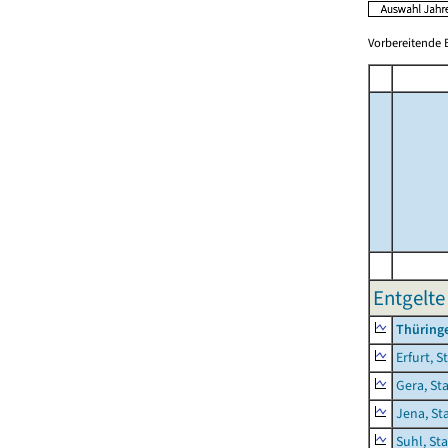
Vorbereitende B
Entgelte 
Thüring
Erfurt, S
Gera, St
Jena, St
Suhl, St