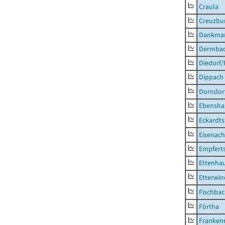
Craula
Creuzbur
Dankma
Dermba
Diedorf
Dippach
Dorndor
Ebensha
Eckardt
Eisenach
Empfert
Ettenhau
Etterwi
Fischba
Förtha
Franken