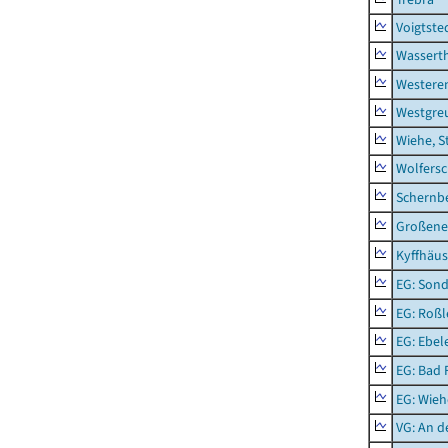
Voigtste
Wassert
Westere
Westgre
Wiehe, S
Wolfers
Schernb
Großeneh
Kyffhäus
EG: Sond
EG: Roßl
EG: Ebel
EG: Bad 
EG: Wieh
VG: An 