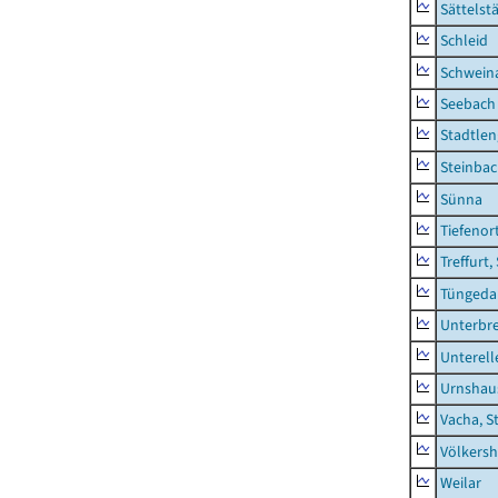
Sättelst
Schleid
Schwein
Seebach
Stadtlen
Steinba
Sünna
Tiefenor
Treffurt,
Tüngeda
Unterbr
Unterell
Urnshau
Vacha, S
Völkers
Weilar