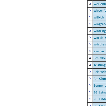
Weißenb
Wiesenfe
Wilbich
Wingero
Wintzin
Worbis, 
Wüstheu
Zwinge
Schimbe
Teistung
Leinefel
Am Ohm
Sonnens
EG: Lein
VG: Lind
VG: Am 