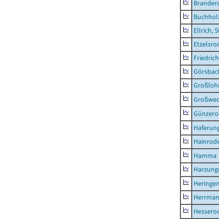
Brander
Buchhol
Ellrich, 
Etzelsro
Friedric
Görsbac
Großloh
Großwe
Günzero
Haferun
Hainrode
Hamma
Harzung
Heringen
Herrman
Hessero