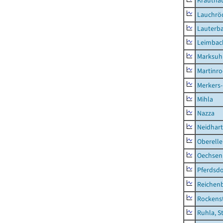
Krautha
Lauchrö
Lauterb
Leimbac
Marksuh
Martinr
Merkers-
Mihla
Nazza
Neidhar
Oberell
Oechsen
Pferdsd
Reichen
Rockens
Ruhla, S