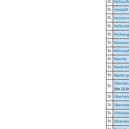
Holzsuß
Ichstedt
Immenr
Kalbsrie
Kircheng
Kleinbe
Mönchpfi
Nausitz
Niederb
Niedersp
Oberbös
(bis 12.
Oberhel
Oberspie
Oldisleb
Otterste