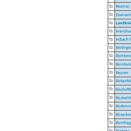
Weimar, 
Eisenach
Landkrei
Arensha
Asbach-
Berlinge
Berntero
Berntero
Beuren
Birkenfe
Bischoff
Bockeln
Bodenro
Bösecke
Bornhag
Brehme