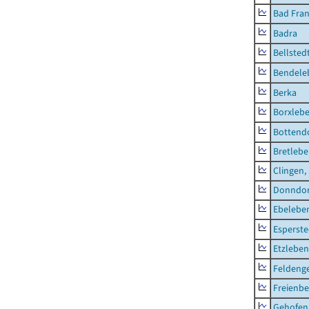
Bad Fran
Badra
Bellsted
Bendele
Berka
Borxleb
Bottend
Bretleb
Clingen,
Donndor
Ebeleben
Esperste
Etzleben
Feldeng
Freienbe
Gehofen