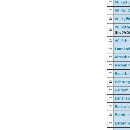
VG: Gre
VG: Groß
VG: Kyff
VG: Mitt
(bis 29.
VG: Sche
Landkre
Altersba
Aschenh
Bauerba
Behrung
Belrieth
Benshau
Berkach
Bermba
Bettenh