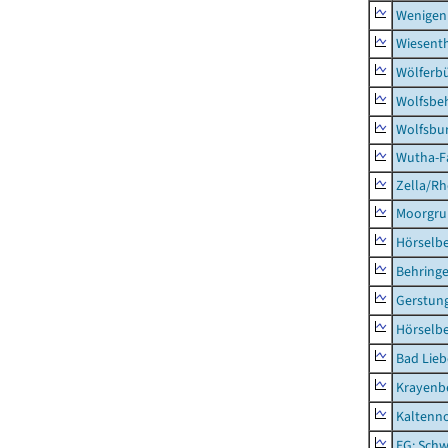
Wenigen
Wiesent
Wölferbü
Wolfsbe
Wolfsbu
Wutha-F
Zella/R
Moorgr
Hörselb
Behring
Gerstun
Hörselbe
Bad Lieb
Krayenb
Kaltenno
EG: Schw