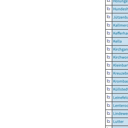
Holunge
Hundes
Jützenb
Kallmer
Kefferh
Kella
Kirchga
Kirchwor
Kleinbart
Kreuzeb
Kromba
Küllsted
Leinefel
Lentero
Lindewe
Lutter