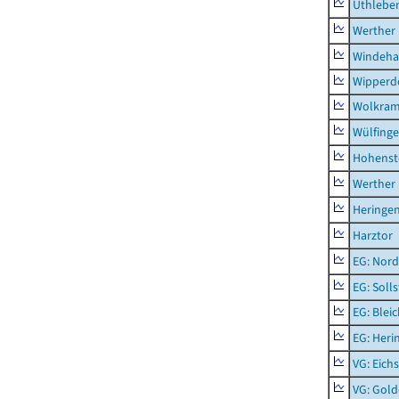
Uthlebe
Werther
Windeha
Wipperd
Wolkram
Wülfing
Hohenst
Werther
Heringen
Harztor
EG: Nord
EG: Soll
EG: Blei
EG: Heri
VG: Eichs
VG: Gol