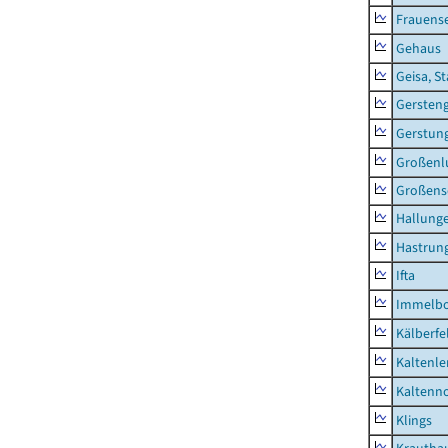
Frauens
Gehaus
Geisa, S
Gersten
Gerstun
Großenl
Großens
Hallung
Hastrung
Ifta
Immelb
Kälberfe
Kaltenle
Kaltenno
Klings