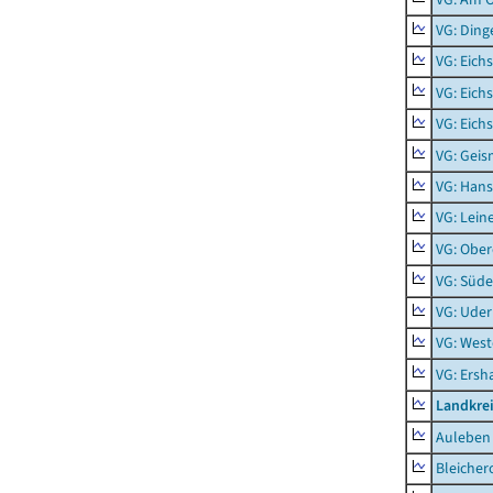
VG: Ding
VG: Eich
VG: Eich
VG: Eich
VG: Geis
VG: Hans
VG: Lein
VG: Obe
VG: Süde
VG: Uder
VG: West
VG: Ers
Landkre
Auleben
Bleicher