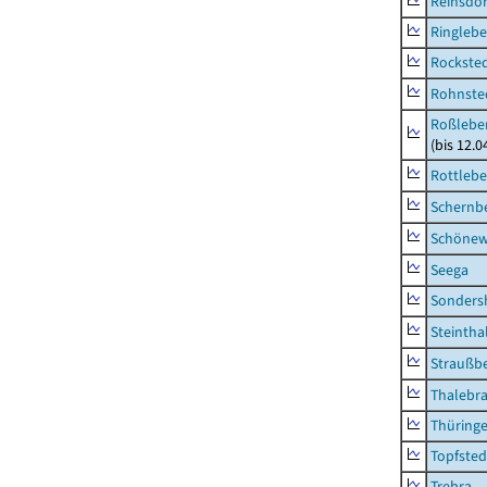
Reinsdor
Ringleb
Rockste
Rohnste
Roßleben
(bis 12.
Rottleb
Schernb
Schönew
Seega
Sonders
Steintha
Straußb
Thalebr
Thüring
Topfsted
Trebra