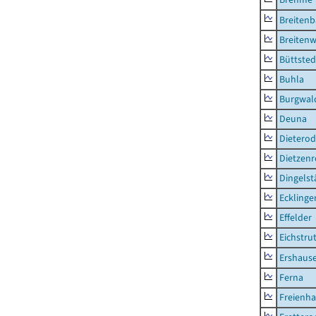
Breiten
Breitenw
Büttsted
Buhla
Burgwal
Deuna
Dietero
Dietzen
Dingelst
Ecklinge
Effelder
Eichstru
Ershaus
Ferna
Freienh