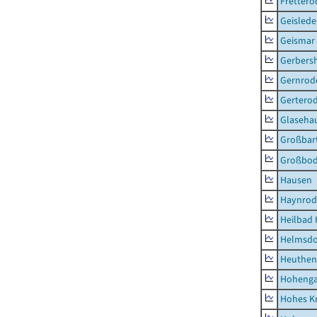
Frettero
Geisled
Geismar
Gerbers
Gernrod
Gertero
Glaseha
Großbart
Großbo
Hausen
Haynrod
Heilbad 
Helmsdo
Heuthen
Hoheng
Hohes K