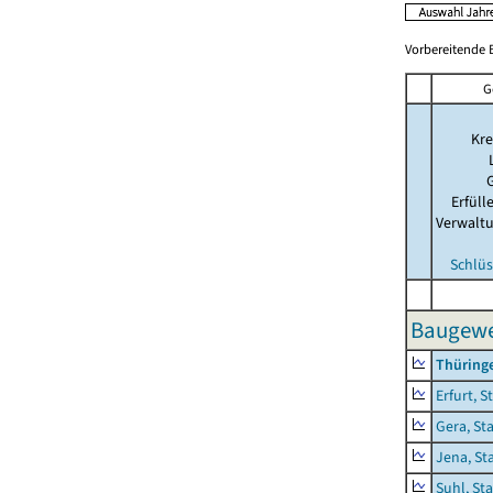
Vorbereitende B
G
Kre
Erfül
Verwalt
Schlüs
Baugewer
Thüring
Erfurt, S
Gera, St
Jena, St
Suhl, St