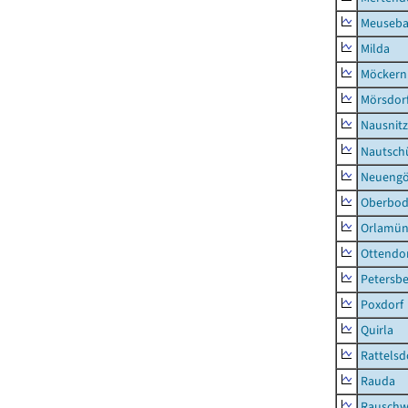
Meuseb
Milda
Möckern
Mörsdor
Nausnitz
Nautsch
Neueng
Oberbod
Orlamün
Ottendo
Petersbe
Poxdorf
Quirla
Rattelsd
Rauda
Rauschw