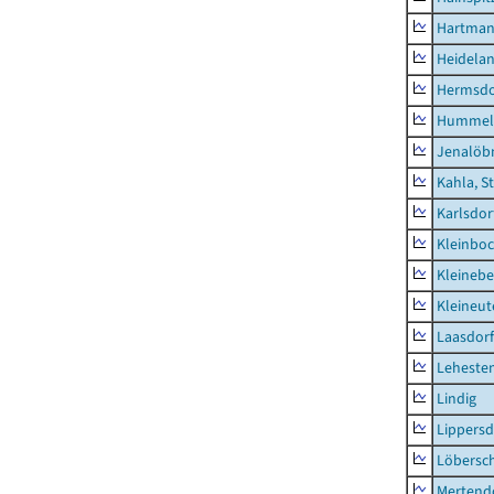
Hartman
Heidela
Hermsdor
Hummel
Jenalöbn
Kahla, S
Karlsdor
Kleinbo
Kleinebe
Kleineut
Laasdorf
Leheste
Lindig
Lippers
Löbersc
Mertend