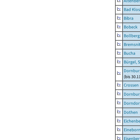
Altenbe
Bad Klos
Bibra
Bobeck
Bollberg
Bremsni
Bucha
Bürgel, 
Dornbur
(bis 30.
Crossen 
Dornburg
Dorndorf
Dothen
Eichenb
Einebor
Eisenber