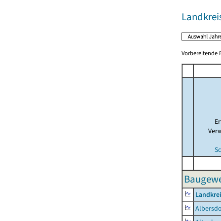
Landkrei
Vorbereitende B
E
Ver
Sc
Baugewer
Landkrei
Albersdo