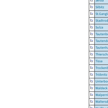
Serba
Silbitz
St.Gangl
Stadtrod
Sulza
Tautenb
Tautend
Tautenh
Thiersch
Tissa
Trocken
Tröbnitz
Unterbo
Waldeck
Walpern
Waltersd