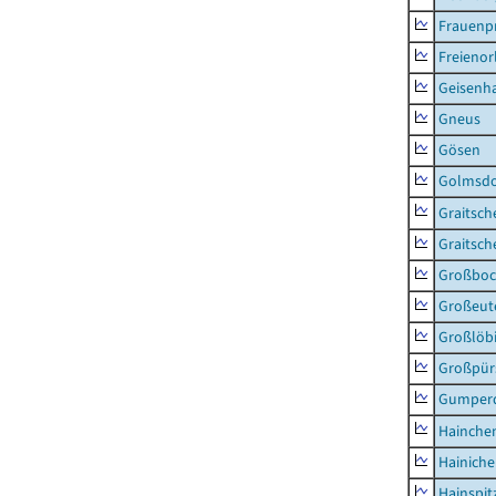
Frauenpr
Freienor
Geisenh
Gneus
Gösen
Golmsdo
Graitsch
Graitsch
Großboc
Großeut
Großlöb
Großpür
Gumper
Hainche
Hainich
Hainspit