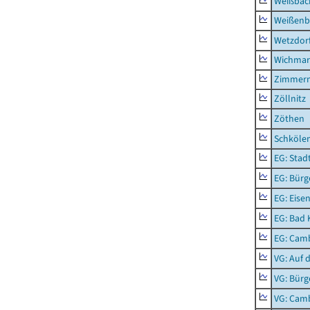
Weißbac
Weißenb
Wetzdor
Wichmar
Zimmer
Zöllnitz
Zöthen
Schkölen
EG: Stad
EG: Bürg
EG: Eise
EG: Bad 
EG: Camb
VG: Auf 
VG: Bürg
VG: Cam