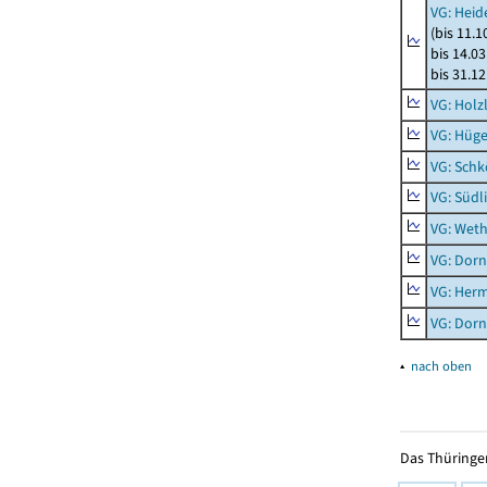
VG: Heid
(bis 11.
bis 14.03
bis 31.1
VG: Holz
VG: Hüge
VG: Schk
VG: Südl
VG: Weth
VG: Dor
VG: Her
VG: Dor
▴
nach oben
Das Thüringer