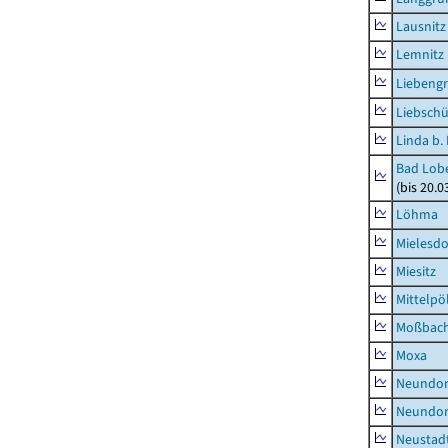
Lausnitz
Lemnitz
Liebeng
Liebschü
Linda b.
Bad Lobe
(bis 20.
Löhma
Mielesdo
Miesitz
Mittelpöl
Moßbac
Moxa
Neundorf
Neundorf
Neustadt