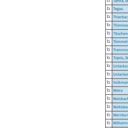
Tanna, S
Tegau
Thierba
Thimme
Titschen
Tömmels
Trannro
Triptis, 
Unterko
Unterle
Volkman
Weira
Weisbac
Weitisbe
Wernbur
Wilhelm