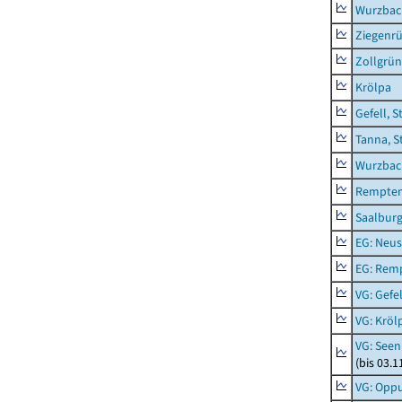
Wurzbach
Ziegenrü
Zollgrün
Krölpa
Gefell, S
Tanna, S
Wurzbach
Rempten
Saalburg
EG: Neus
EG: Rem
VG: Gefel
VG: Kröl
VG: Seen
(bis 03.
VG: Opp