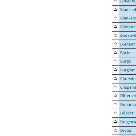
Birkenh
Blanken
Blankens
Blintend
Bodelwi
Breitenh
Bucha
Burgk
Burglem
Chursdo
Crispend
Dittersd
Dobareu
Döbritz
Dragens
Dreba