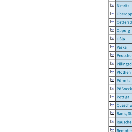
Nimritz
Oberopp
Oettersd
Oppurg
Oßla
Paska
Peusche
Pillingsd
Plothen
Pörmitz
Pößneck,
Pottiga
Quaschw
Ranis, S
Rausche
Rempten