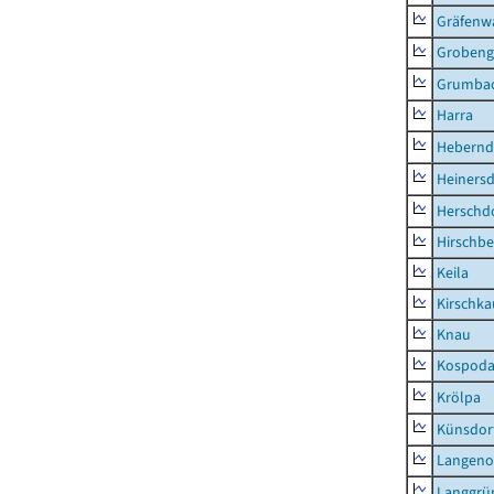
Gräfenw
Grobeng
Grumba
Harra
Hebernd
Heinersd
Herschdo
Hirschbe
Keila
Kirschka
Knau
Kospod
Krölpa
Künsdor
Langeno
Langgrü