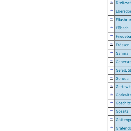
Dreitzsc
Ebersdo
Eliasbru
Eßbach
Friedeb
Frössen
Gahma
Gebersr
Gefell, S
Geroda
Gertewit
Görkwit
Göschitz
Gössitz
Götteng
Gräfendo