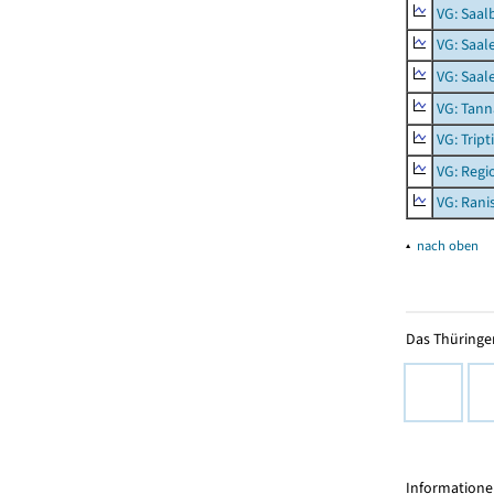
VG: Saal
VG: Saal
VG: Saal
VG: Tann
VG: Tript
VG: Reg
VG: Rani
▴
nach oben
Das Thüringer
Informationen