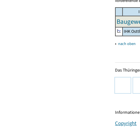
Vorbereitende 
I
Baugewer
IHK Ostt
▴
nach oben
Das Thüringer
Informationen
Copyright