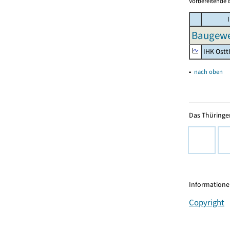
Vorbereitende 
I
Baugewer
IHK Ostt
▴
nach oben
Das Thüringer
Informationen
Copyright