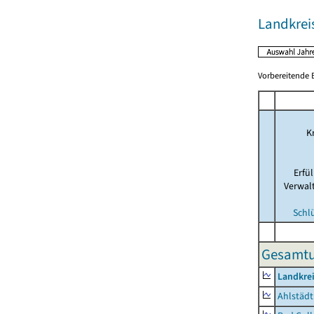
Landkrei
Vorbereitende B
Kr
Erfü
Verwal
Schl
Gesamtu
Landkre
Ahlstädt