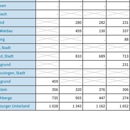
sen
.
.
.
.
bach
-
und
280
282
231
-Waldau
459
130
337
erg
.
88
 Stadt
ld, Stadt
810
689
713
ngrund
.
.
231
eusingen, Stadt
ngrund
459
stein
356
320
376
306
chberge
735
903
447
274
burger Unterland
1 028
1 343
1 162
1 652