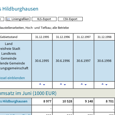
s Hildburghausen
austellenarbeiten, Hoch- und Tiefbau; alle Betriebe
Gebietsstand
31.12.1995
31.12.1996
31.12.1997
31.12.1998
Land
eisfreie Stadt
Landkreis
Gemeinde
30.6.1995
30.6.1996
30.6.1997
30.6.1998
llende Gemeinde
tungsgemeinschaft
üssel einblenden
msatz im Juni (
1000 EUR
)
is Hildburghausen
8 977
10 528
9 148
8 701
-
.
.
.