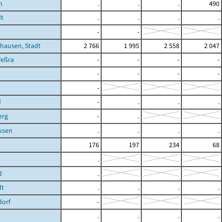
n
.
.
.
490
dt
.
.
.
.
h
-
-
hausen, Stadt
2 766
1 995
2 558
2 047
Veßra
-
-
-
-
-
-
-
-
-
d
-
.
.
.
erg
-
.
usen
.
.
.
.
176
197
234
68
.
d
.
dt
.
.
.
.
dorf
-
.
.
.
.