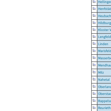
Hellinge
Henfstä
Heubac
Hildburg
Kloster 
Lengfeld
Linden
Marisfel
Masserb
Mendha
Milz
Nahetal
Oberlan
Obersta
Rappels
Reurieth