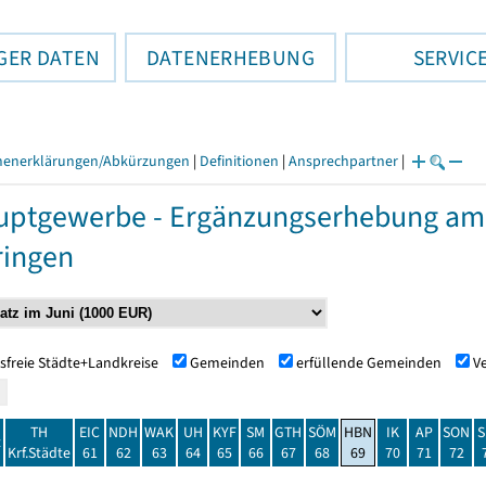
GER DATEN
DATENERHEBUNG
SERVIC
henerklärungen/Abkürzungen
|
Definitionen
|
Ansprechpartner
|
ptgewerbe - Ergänzungserhebung am 
ringen
sfreie Städte+Landkreise
Gemeinden
erfüllende Gemeinden
V
TH
EIC
NDH
WAK
UH
KYF
SM
GTH
SÖM
HBN
IK
AP
SON
S
t
Krf.Städte
61
62
63
64
65
66
67
68
69
70
71
72