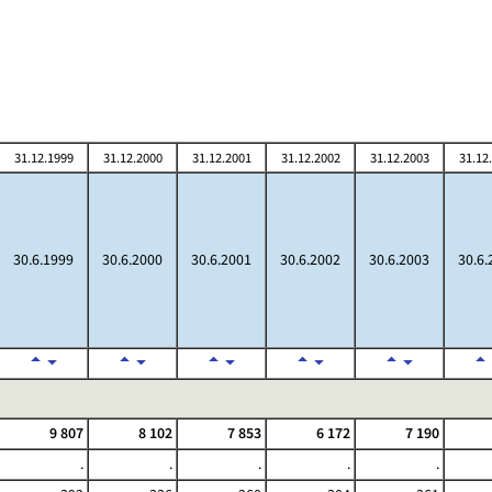
31.12.1999
31.12.2000
31.12.2001
31.12.2002
31.12.2003
31.12
30.6.1999
30.6.2000
30.6.2001
30.6.2002
30.6.2003
30.6.
9 807
8 102
7 853
6 172
7 190
.
.
.
.
.