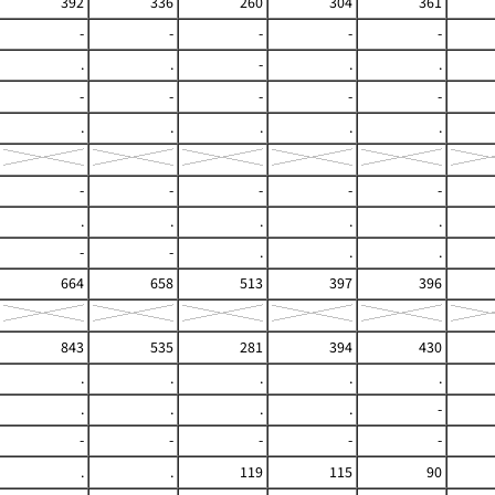
392
336
260
304
361
-
-
-
-
-
.
.
-
.
.
-
-
-
-
-
.
.
.
.
.
-
-
-
-
-
.
.
.
.
.
-
-
.
.
.
664
658
513
397
396
843
535
281
394
430
.
.
.
.
.
.
.
.
.
-
-
-
-
-
-
.
.
119
115
90