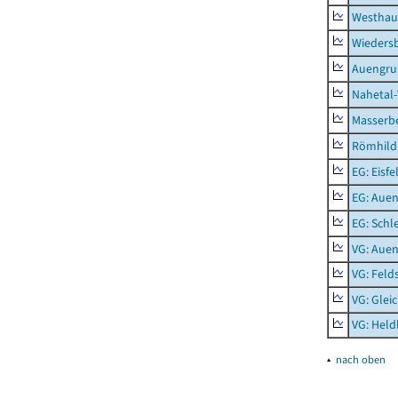
Westhau
Wieders
Auengr
Nahetal
Masserb
Römhild,
EG: Eisfe
EG: Aue
EG: Schl
VG: Aue
VG: Feld
VG: Glei
VG: Held
▴
nach oben