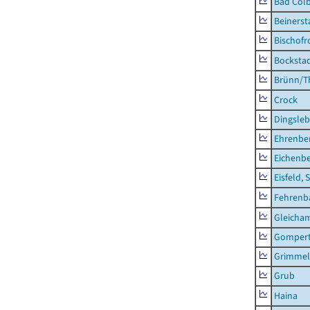
Bad Colb
Beinerst
Bischofr
Bocksta
Brünn/T
Crock
Dingsle
Ehrenbe
Eichenb
Eisfeld, 
Fehrenb
Gleicha
Gompert
Grimmel
Grub
Haina