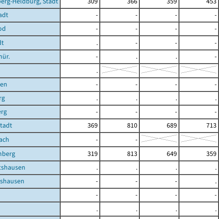
erg-Heldburg, Stadt
309
366
359
453
adt
-
-
-
-
od
-
-
-
-
dt
.
-
-
-
hür.
-
.
.
-
.
ben
-
-
-
-
rg
.
.
.
.
erg
-
-
-
-
Stadt
369
810
689
713
ach
-
-
mberg
319
813
649
359
shausen
.
.
.
.
shausen
-
-
-
.
-
-
-
-
.
.
.
.