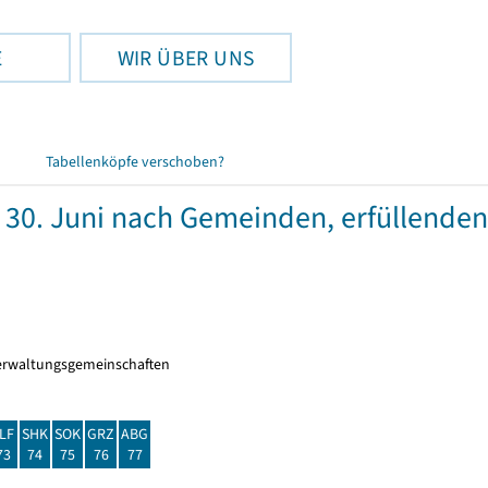
E
WIR ÜBER UNS
Tabellenköpfe verschoben?
30. Juni nach Gemeinden, erfüllende
erwaltungsgemeinschaften
LF
SHK
SOK
GRZ
ABG
73
74
75
76
77