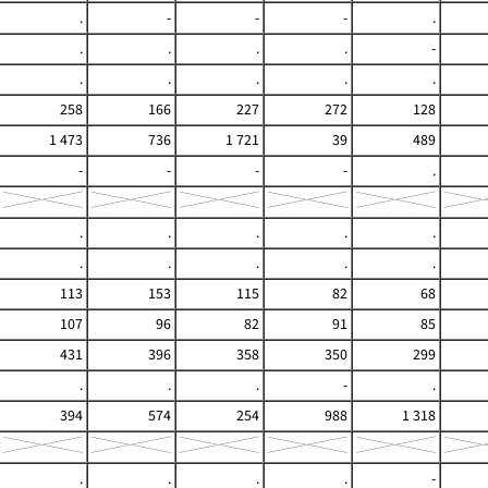
.
-
-
-
.
.
.
.
.
-
.
.
.
.
.
258
166
227
272
128
1 473
736
1 721
39
489
-
-
-
-
.
.
.
.
.
.
.
.
.
.
.
113
153
115
82
68
107
96
82
91
85
431
396
358
350
299
.
.
.
-
.
394
574
254
988
1 318
.
.
.
.
-