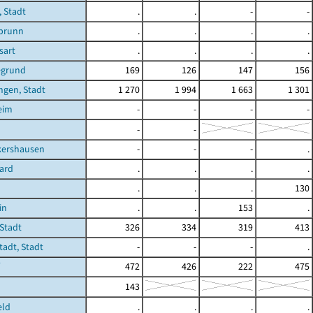
 Stadt
.
.
-
-
brunn
.
.
.
.
sart
.
.
.
.
egrund
169
126
147
156
ngen, Stadt
1 270
1 994
1 663
1 301
eim
-
-
-
-
-
-
kershausen
-
-
-
.
ard
.
.
.
.
.
.
.
130
in
.
.
153
.
Stadt
326
334
319
413
adt, Stadt
-
-
-
.
472
426
222
475
143
eld
.
.
.
.