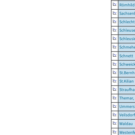
Römhild,
Sachsen
Schlecht
Schleus
Schleusi
Schmeh
Schnett
Schweic
St.Bernh
St.Kilian
Straufha
Themar, 
Ummerst
Veilsdorf
Waldau
Westenf