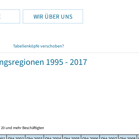
E
WIR ÜBER UNS
Tabellenköpfe verschoben?
gsregionen 1995 - 2017
 20 und mehr Beschäftigten
001
Okt 2002
Okt 2003
Okt 2004
Okt 2005
Okt 2006
Okt 2007
Okt 2008