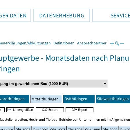
GER DATEN
DATENERHEBUNG
SERVIC
henerklärungen/Abkürzungen
|
Definitionen
|
Ansprechpartner
|
ptgewerbe - Monatsdaten nach Planun
ringen
Nordthüringen
Ostthüringen
Südwestthüringen
Mittelthüringen
Baustellenarbeiten, Hoch- und Tiefbau; Betriebe von Unternehmen mit im Allgemeinen
sregion
Okt 1995
Okt 1996
Okt 1997
Okt 1998
Okt 1999
Okt 2000
Okt 2