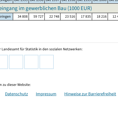
eingang im gewerblichen Bau (
1000 EUR
)
üringen
34 808
59 727
22 748
23 516
17 835
18 216
12 
 Landesamt für Statistik in den sozialen Netzwerken:
 zu dieser Website:
Datenschutz
Impressum
Hinweise zur Barrierefreiheit