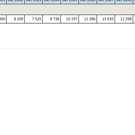
450
8 109
7 525
8 738
10 197
11 286
13 035
12 298