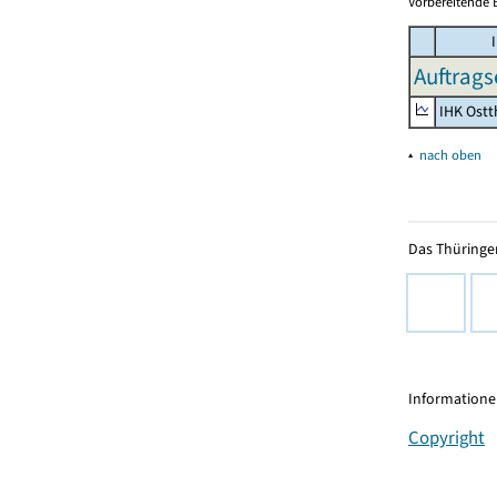
Vorbereitende 
I
Auftrags
IHK Ostt
▴
nach oben
Das Thüringer
Informationen
Copyright