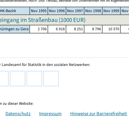
Baustellenarbeiten, Hoch- und Tiefbau; Betriebe von Unternehmen mit im Allgemeinen
HK-Bezirk
Nov 1995
Nov 1996
Nov 1997
Nov 1998
Nov 1999
Nov
eingang im Straßenbau (
1000 EUR
)
hüringen zu Gera
2 706
6 918
8 251
8 796
10 370
 Landesamt für Statistik in den sozialen Netzwerken:
 zu dieser Website:
Datenschutz
Impressum
Hinweise zur Barrierefreiheit