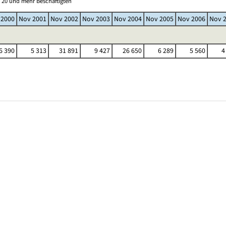
 20 und mehr Beschäftigten
 2000
Nov 2001
Nov 2002
Nov 2003
Nov 2004
Nov 2005
Nov 2006
Nov 
6 390
5 313
31 891
9 427
26 650
6 289
5 560
4