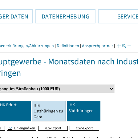
GER DATEN
DATENERHEBUNG
SERVIC
henerklärungen/Abkürzungen
|
Definitionen
|
Ansprechpartner
|
ptgewerbe - Monatsdaten nach Indust
ringen
IHK Erfurt
IHK
IHK
Südthüringen
Ostthüringen zu
Gera