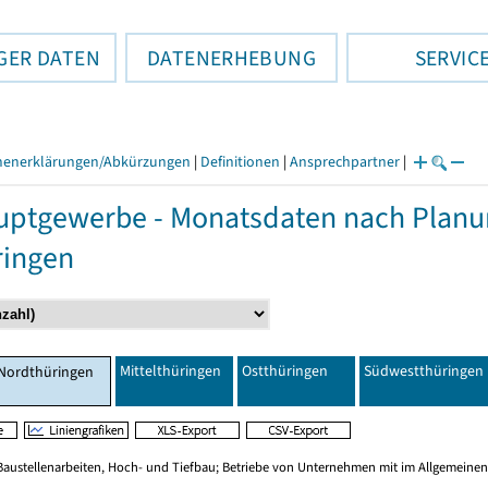
GER DATEN
DATENERHEBUNG
SERVIC
henerklärungen/Abkürzungen
|
Definitionen
|
Ansprechpartner
|
ptgewerbe - Monatsdaten nach Planu
ringen
Mittelthüringen
Ostthüringen
Südwestthüringen
Nordthüringen
Baustellenarbeiten, Hoch- und Tiefbau; Betriebe von Unternehmen mit im Allgemeinen