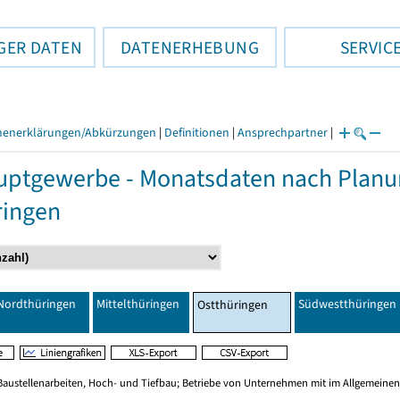
GER DATEN
DATENERHEBUNG
SERVIC
henerklärungen/Abkürzungen
|
Definitionen
|
Ansprechpartner
|
ptgewerbe - Monatsdaten nach Planu
ringen
Nordthüringen
Mittelthüringen
Südwestthüringen
Ostthüringen
Baustellenarbeiten, Hoch- und Tiefbau; Betriebe von Unternehmen mit im Allgemeinen