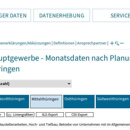
GER DATEN
DATENERHEBUNG
SERVIC
henerklärungen/Abkürzungen
|
Definitionen
|
Ansprechpartner
|
ptgewerbe - Monatsdaten nach Planu
ringen
Nordthüringen
Ostthüringen
Südwestthüringen
Mittelthüringen
Baustellenarbeiten, Hoch- und Tiefbau; Betriebe von Unternehmen mit im Allgemeinen