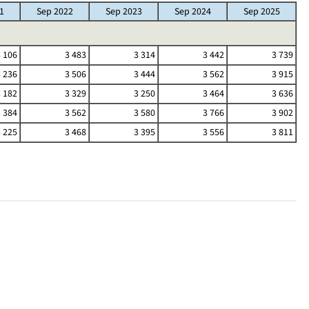
1
Sep 2022
Sep 2023
Sep 2024
Sep 2025
3 106
3 483
3 314
3 442
3 739
3 236
3 506
3 444
3 562
3 915
3 182
3 329
3 250
3 464
3 636
3 384
3 562
3 580
3 766
3 902
3 225
3 468
3 395
3 556
3 811