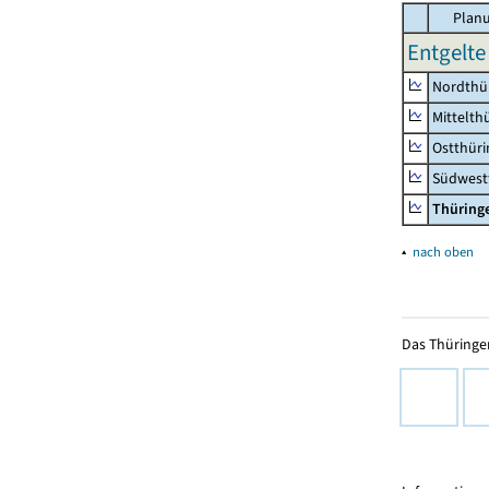
Planu
Entgelte
Nordthü
Mittelth
Ostthür
Südwest
Thüring
▴
nach oben
Das Thüringer