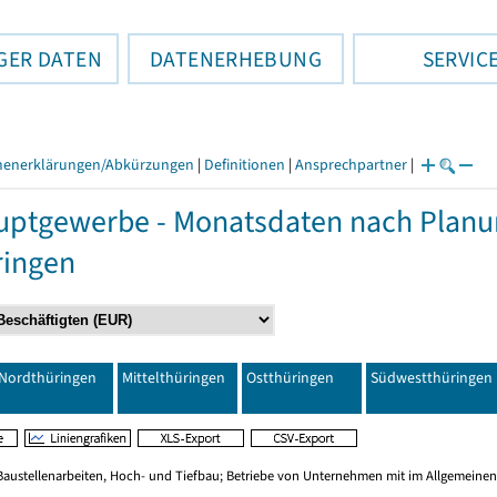
GER DATEN
DATENERHEBUNG
SERVIC
henerklärungen/Abkürzungen
|
Definitionen
|
Ansprechpartner
|
ptgewerbe - Monatsdaten nach Planu
ringen
Nordthüringen
Mittelthüringen
Ostthüringen
Südwestthüringen
Baustellenarbeiten, Hoch- und Tiefbau; Betriebe von Unternehmen mit im Allgemeinen