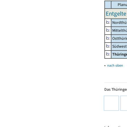
Planu
Entgelte
Nordthü
Mittelth
Ostthür
Südwest
Thüring
▴
nach oben
Das Thüringer