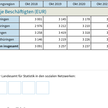
ngsregion
Okt 2018
Okt 2019
Okt 2020
Okt 202
 je Beschäftigten (EUR)
ringen
3 001
3 145
3 178
üringen
2 976
3 212
3 210
ingen
3 258
3 419
3 318
thüringen
3 146
3 219
3 226
en insgesamt
3 091
3 257
3 237
 Landesamt für Statistik in den sozialen Netzwerken: