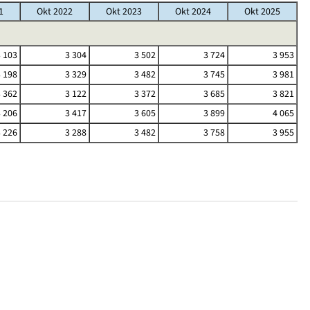
1
Okt 2022
Okt 2023
Okt 2024
Okt 2025
3 103
3 304
3 502
3 724
3 953
3 198
3 329
3 482
3 745
3 981
3 362
3 122
3 372
3 685
3 821
3 206
3 417
3 605
3 899
4 065
3 226
3 288
3 482
3 758
3 955