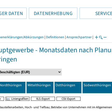
GER DATEN
DATENERHEBUNG
SERVIC
henerklärungen/Abkürzungen
|
Definitionen
|
Ansprechpartner
|
ptgewerbe - Monatsdaten nach Planu
ringen
Nordthüringen
Mittelthüringen
Ostthüringen
Südwestthüringen
Baustellenarbeiten, Hoch- und Tiefbau; Betriebe von Unternehmen mit im Allgemeinen