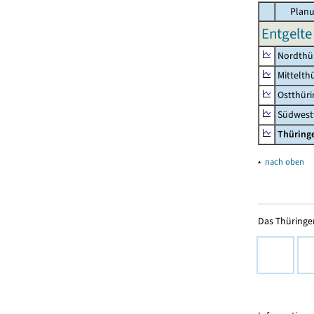
Planu
Entgelte
Nordthü
Mittelth
Ostthür
Südwest
Thüring
▴
nach oben
Das Thüringer