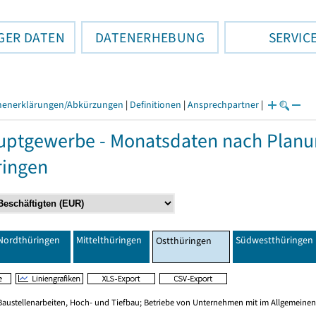
GER DATEN
DATENERHEBUNG
SERVIC
henerklärungen/Abkürzungen
|
Definitionen
|
Ansprechpartner
|
ptgewerbe - Monatsdaten nach Planu
ringen
Nordthüringen
Mittelthüringen
Südwestthüringen
Ostthüringen
Baustellenarbeiten, Hoch- und Tiefbau; Betriebe von Unternehmen mit im Allgemeinen