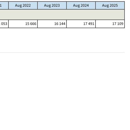
1
Aug 2022
Aug 2023
Aug 2024
Aug 2025
 053
15 666
16 144
17 491
17 109