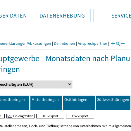
GER DATEN
DATENERHEBUNG
SERVIC
henerklärungen/Abkürzungen
|
Definitionen
|
Ansprechpartner
|
ptgewerbe - Monatsdaten nach Planu
ringen
Nordthüringen
Mittelthüringen
Ostthüringen
Südwestthüringen
Baustellenarbeiten, Hoch- und Tiefbau; Betriebe von Unternehmen mit im Allgemeinen